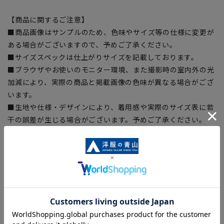
【商品に関するご注意】
■商品画像はサンプルのため、色味やサイズ等の仕様に変更が
ある場合がございますので、予めご了承ください。
■サイズスペックは仕上がりサイズを記載しております。
■ブラウザやお使いのモニター環境、また撮影時の室内外の光
加減により、実際の商品と掲載画像の色味が異なる場合がござ
います。
■生地や仕様・デザインにより、着用感や実際のサイズ表に若
干の誤差が生じる場合がございます。予めご了承ください。
■店舗や各モールサイトと商品在庫を共有しております関係
上、ご注文いただいたタイミングにより欠品が発生し、ご注文
を完了できない場合がございます。予めご了承ください。
■お急ぎ発送のご注文につきましても、ご注文のタイミングに
よってはお急ぎ発送サービスを選択できない場合がございま
す。