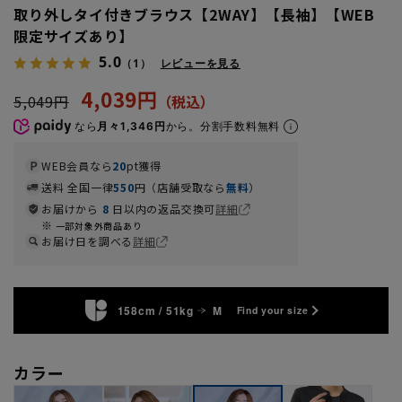
取り外しタイ付きブラウス【2WAY】【長袖】【WEB
限定サイズあり】
5.0
（1）
レビューを見る
4,039円
5,049円
なら
月々1,346円
から。分割手数料無料
WEB会員なら
20
pt獲得
送料 全国一律
550
円（店舗受取なら
無料
）
お届けから
8
日以内の返品交換可
詳細
一部対象外商品あり
お届け日を調べる
詳細
158cm / 51kg
M
Find your size
カラー