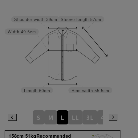
Sleeve length
57cm
Shoulder width
39cm
Width
49.5cm
Length
60cm
Hem width
55.5cm
S
M
L
LL
3L
4L
158cm 51kgRecommended