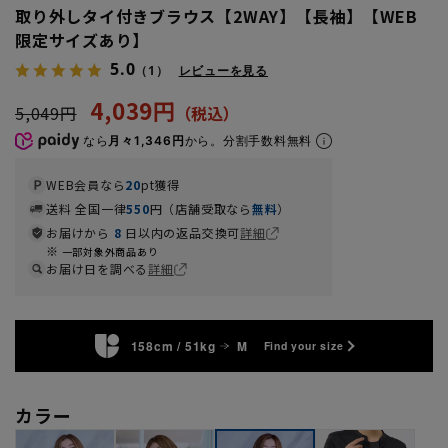
取り外しタイ付きブラウス【2WAY】【長袖】【WEB
限定サイズあり】
5.0
（1）
レビューを見る
4,039円
5,049円
なら
月々1,346円
から。分割手数料無料
WEB会員なら
20
pt獲得
送料 全国一律
550
円（店舗受取なら
無料
）
お届けから
8
日以内の返品交換可
詳細
一部対象外商品あり
お届け日を調べる
詳細
158cm / 51kg
M
Find your size
カラー