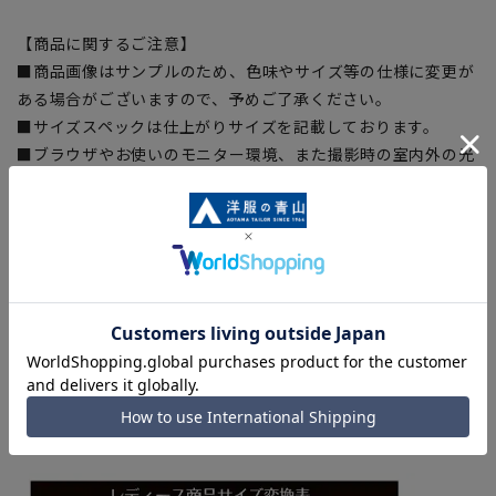
【商品に関するご注意】
■商品画像はサンプルのため、色味やサイズ等の仕様に変更が
ある場合がございますので、予めご了承ください。
■サイズスペックは仕上がりサイズを記載しております。
■ブラウザやお使いのモニター環境、また撮影時の室内外の光
加減により、実際の商品と掲載画像の色味が異なる場合がござ
います。
■生地や仕様・デザインにより、着用感や実際のサイズ表に若
干の誤差が生じる場合がございます。予めご了承ください。
■店舗や各モールサイトと商品在庫を共有しております関係
上、ご注文いただいたタイミングにより欠品が発生し、ご注文
を完了できない場合がございます。予めご了承ください。
■お急ぎ発送のご注文につきましても、ご注文のタイミングに
よってはお急ぎ発送サービスを選択できない場合がございま
す。