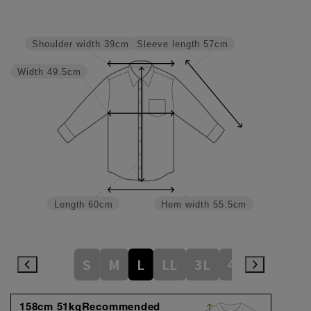
Sleeve length
57cm
Shoulder width
39cm
Width
49.5cm
Length
60cm
Hem width
55.5cm
S
M
L
LL
3L
4L
158cm 51kgRecommended