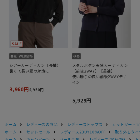
シアーカーディガン【長袖】
メタルボタン天竺カーディガン
暑くて長い夏の対策に
【前後2WAY】【長袖】
使い勝手の良い前後2WAYデザ
イン
3,960円
4,950円
5,929円
ホーム
レディースの商品
レディーストップス
カットソー・
ホーム
セットセール
レディース2BUY10%OFF
取り外しタイ
ホーム
キャンペーン
セール会場
レディース 20%OFF
ト