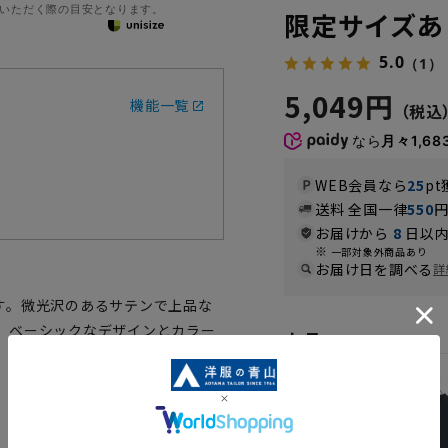
いただく際の目安となります。
限定サイズあ
5.0
（1）
5,049円
機能一覧
なら
月々1,68
WEB会員なら
25
pt
送料 全国一律
550
お届けから
8
日以内
一部対象外商品あり
お届け日を調べる
詳
す。微光沢のあるサテンで上品な
。ベーシックなデザインとカラー
カラー