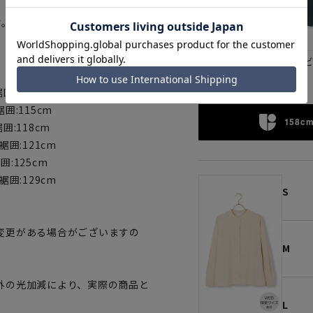
ます。その他のサイズは店舗でも販売
ネイ
ベージュ
裾囲:112cm
裾囲:115cm
158cm
裾囲:118cm
 裾囲:121cm
裾囲:125cm
 裾囲:129cm
S
変更がある場合がございますの
M
。
外の光加減により、実際の商品と
L