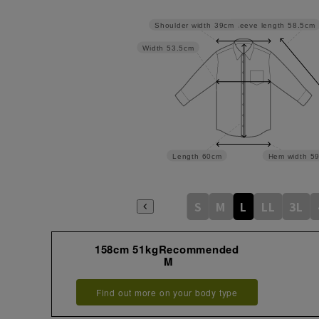
Sleeve length
58.5cm
Shoulder width
39cm
Width
53.5cm
Length
60cm
Hem width
5
S
M
L
LL
3L
158cm 51kgRecommended
M
Find out more on your body type