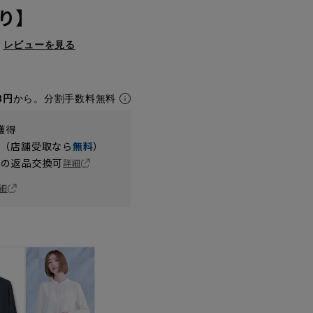
り】
レビューを見る
3円
から。分割手数料無料
獲得
円（店舗受取なら
無料
）
の返品交換可
詳細
細