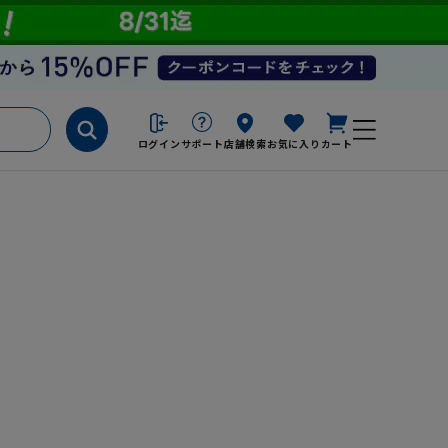
ログイン
サポート
店舗検索
お気に入り
カート