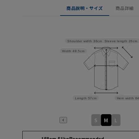
商品説明・サイズ
商品詳細
Sleeve length
26cm
Shoulder width
36cm
Width
49.5cm
Length
57cm
Hem width
6
S
M
L
158cm 51kgRecommended