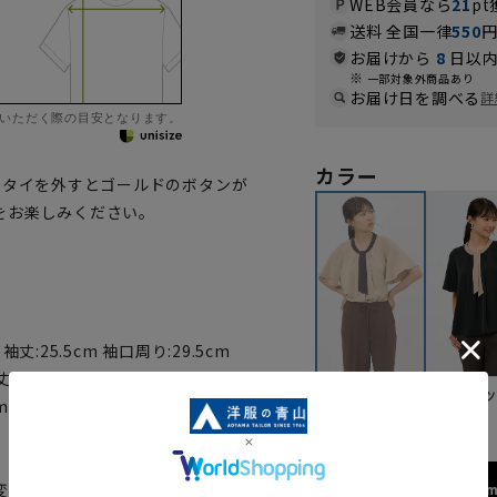
WEB会員なら
21
pt
送料 全国一律
550
お届けから
8
日以内
一部対象外商品あり
お届け日を調べる
詳
いただく際の目安となります。
カラー
。タイを外すとゴールドのボタンが
をお楽しみください。
m 袖丈:25.5cm 袖口周り:29.5cm
丈:26cm 袖口周り:30.5cm
ブラ
ベージュ
cm 袖丈:26.5cm 袖口周り:31.5cm
変更がある場合がございますの
158cm