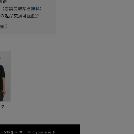
獲得
円（店舗受取なら
無料
）
の返品交換可
詳細
細
ック
 / 51kg
M
Find your size