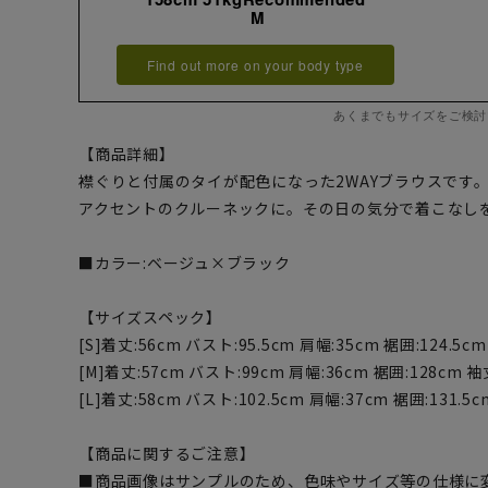
M
Find out more on your body type
あくまでもサイズをご検討
【商品詳細】
襟ぐりと付属のタイが配色になった2WAYブラウスです
アクセントのクルーネックに。その日の気分で着こなし
■カラー:ベージュ×ブラック
【サイズスペック】
[S]着丈:56cm バスト:95.5cm 肩幅:35cm 裾囲:124.5c
[M]着丈:57cm バスト:99cm 肩幅:36cm 裾囲:128cm 袖
[L]着丈:58cm バスト:102.5cm 肩幅:37cm 裾囲:131.5
【商品に関するご注意】
■商品画像はサンプルのため、色味やサイズ等の仕様に