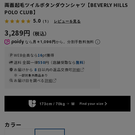
両面起毛ツイルボタンダウンシャツ【BEVERLY HILLS
POLO CLUB】
5.0
（1）
レビューを見る
3,289円
なら
月々1,096円
から。分割手数料無料
WEB会員なら
16
pt獲得
送料 全国一律
550
円（店舗受取なら
無料
）
お届けから
8
日以内の返品交換可
詳細
一部対象外商品あり
お届け日を調べる
詳細
173cm / 70kg
M
Find your size
カラー