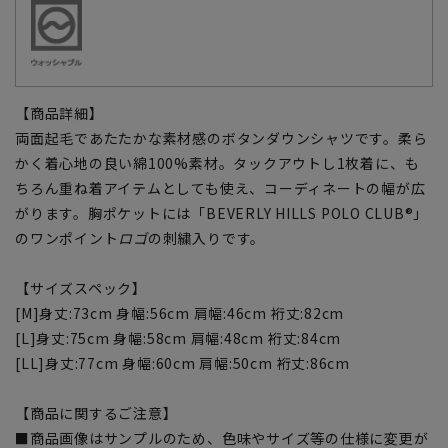
【商品詳細】
両面起毛であたたかな素材感のボタンダウンシャツです。柔ら
かく着心地の良い綿100%素材。タックアウトし1枚着に、も
ちろん重ね着アイテムとしても使え、コーディネートの幅が広
がります。胸ポケットには「BEVERLY HILLS POLO CLUB®」
のワンポイント
ロゴ
の刺繍入りです。
【サイズスペック】
[M]身丈:73cm 身幅:56cm 肩幅:46cm 裄丈:82cm
[L]身丈:75cm 身幅:58cm 肩幅:48cm 裄丈:84cm
[LL]身丈:77cm 身幅:60cm 肩幅:50cm 裄丈:86cm
【商品に関するご注意】
■商品画像はサンプルのため、色味やサイズ等の仕様に変更が