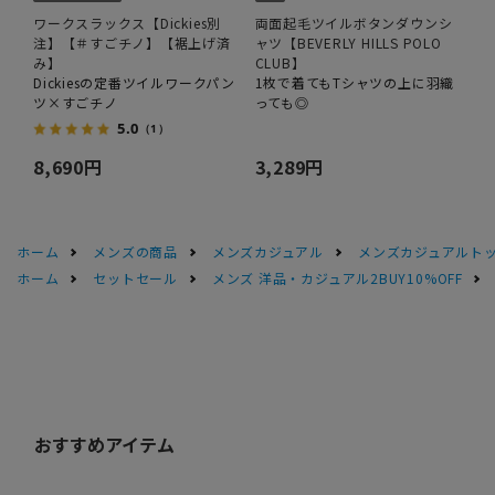
ワークスラックス【Dickies別
両面起毛ツイルボタンダウンシ
注】【＃すごチノ】【裾上げ済
ャツ【BEVERLY HILLS POLO
み】
CLUB】
Dickiesの定番ツイルワークパン
1枚で着てもTシャツの上に羽織
ツ×すごチノ
っても◎
5.0
（1）
8,690円
3,289円
ホーム
メンズの商品
メンズカジュアル
メンズカジュアルト
ホーム
セットセール
メンズ 洋品・カジュアル2BUY10%OFF