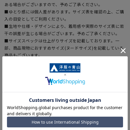
ある場合がございますので、予めご了承ください。
■ゆとり感には個人差があります。サイズ表を確認の上、ご購
入の目安としてご利用ください。
■生地や仕様・デザインにより、着用感や実際のサイズ表に若
干の誤差が生じる場合がございます。予めご了承ください。
■サイズスペックは仕上がりサイズを記載しております。一
部、商品現物におすすめサイズ(ヌードサイズ)を記載している
商品もございます。
■ブラウザやお使いのモニター環境、また撮影時の室内外の光
加減により、実際の商品と掲載画像の色味が異なる場合がござ
います。
■店舗や各モールサイトと商品在庫を共有しております関係
上、ご注文いただいたタイミングにより欠品が発生し、ご注文
を完了できない場合がございます。予めご了承ください。
■お急ぎ発送のご注文につきましても、ご注文のタイミングに
よってはお急ぎ発送サービスを選択できない場合がございま
す。