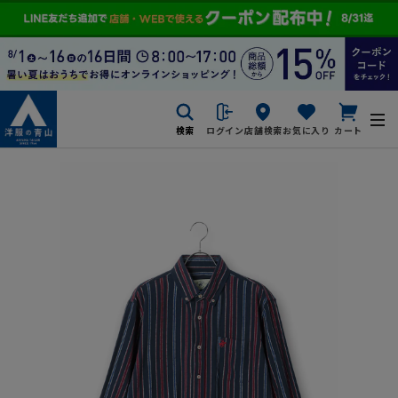
検索
ログイン
店舗検索
お気に入り
カート