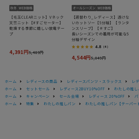
【毛玉CLEARニット】Vネック
【週替わり_レディース】透けな
天竺ニット【#すごセーター】
いカットソー【5分袖】【ランタ
乾燥する季節に嬉しい放電テー
ンスリーブ】【＃すご】
プ
長いシーズンでの着用が可能な5
分袖デザイン
4.8
（4）
4,391円
5,489円
4,544円
5,049円
ホーム
レディースの商品
レディースパンツ・スラックス
レ
ホーム
セットセール
レディース2BUY10%OFF
わたしの推し
ホーム
キャンペーン
セール会場
レディース 20%OFF
パ
ホーム
特集
わたしの推しパン
わたしの推しパン【テーパー