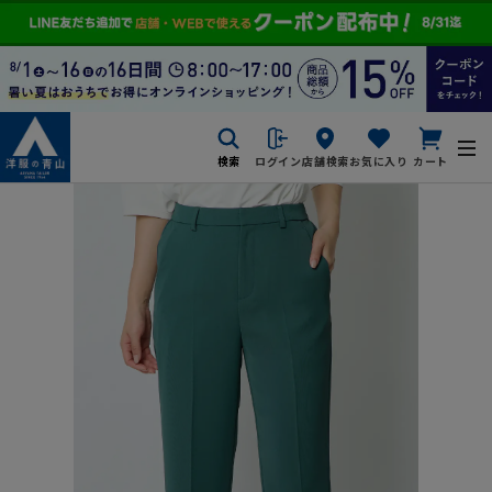
検索
ログイン
店舗検索
お気に入り
カート