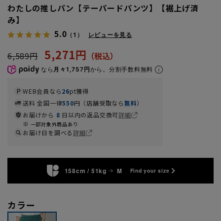
わたしの推しパン【テーパードパンツ】【裾上げ済
み】
5.0
（1）
レビューを見る
5,271円
6,589円
なら
月々1,757円
から。分割手数料無料
WEB会員なら
26
pt獲得
送料 全国一律
550
円（店舗受取なら
無料
）
お届けから
8
日以内の返品交換可
詳細
一部対象外商品あり
お届け日を調べる
詳細
158cm / 51kg
M
Find your size
カラー