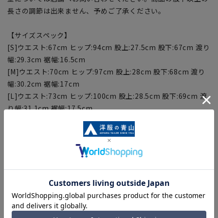
長さの調節は出来ません、予めご了承ください。
【サイズスペック】
[S]ウエスト:67cm ヒップ:94cm 股上:27.5cm 股下:67cm 渡り
幅:29.3cm 裾幅:16.5cm
[M]ウエスト:70cm ヒップ:97cm 股上:28cm 股下:68cm 渡り
幅:30.2cm 裾幅:17cm
[L]ウエスト:73cm ヒップ:100cm 股上:28.5cm 股下:69cm 渡
り幅:31.1cm 裾幅:17.5cm
[LL]ウエスト:76cm ヒップ:103cm 股上:29cm 股下:70cm 渡
り幅:32cm 裾幅:18cm
【商品に関するご注意】
■商品画像はサンプルのため、色味やサイズ等の仕様に変更が
ある場合がございますので、予めご了承ください。
■サイズスペックは仕上がりサイズを記載しております。
■生地や仕様・デザインにより、着用感や実際のサイズ表に若
干の誤差が生じる場合がございます。予めご了承ください。