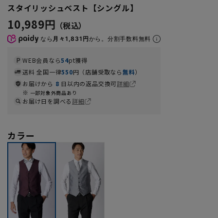
スタイリッシュベスト【シングル】
10,989円
なら
月々1,831円
から。分割手数料無料
WEB会員なら
54
pt獲得
送料 全国一律
550
円（店舗受取なら
無料
）
お届けから
8
日以内の返品交換可
詳細
一部対象外商品あり
お届け日を調べる
詳細
カラー