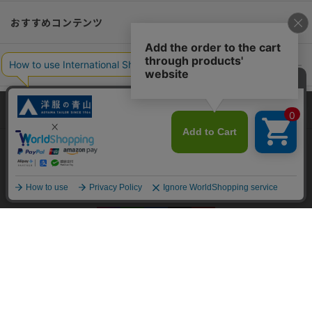
おすすめコンテンツ
ポリシー・企業情報
オーダースーツなら SHITATE
当サイトでは、快適な閲覧体験とコンテンツ改善のためにCookieを使用
しています。閲覧を続けることで、Cookieの使用に同意したものとみな
します。詳細については
プライバシーポリシー
をご確認ください。
OFFICIAL SNS
同意して閉じる