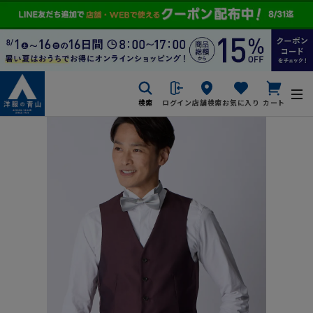
検索
ログイン
店舗検索
お気に入り
カート