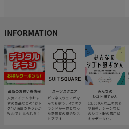
INFORMATION
最新のお買い得情報
スーツスクエア
みんなの
シゴト服ずかん
人気アイテムやおす
ビジネスウェアがな
すめ商品などの“おト
んでも揃う、4つのブ
12,000人以上の業界
ク“が満載のチラシが
ランドが一体となっ
や職種、シーンなど
Webでも見られる！
た新感覚の複合型ス
のシゴト服の着用傾
トアです
向をデータ化。