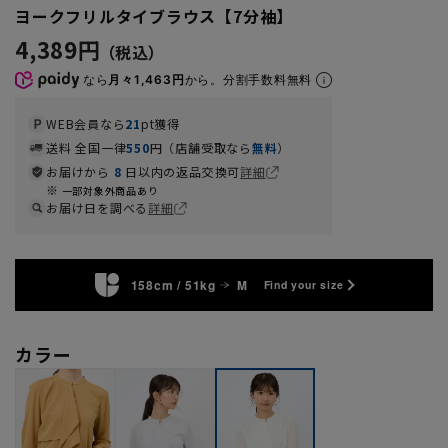
ヨークフリルタイブラウス【7分袖】
4,389円
なら
月々1,463円
から。分割手数料無料
WEB会員なら
21
pt獲得
送料 全国一律
550
円（店舗受取なら
無料
）
お届けから
8
日以内の返品交換可
詳細
一部対象外商品あり
お届け日を調べる
詳細
158cm / 51kg
M
Find your size
カラー