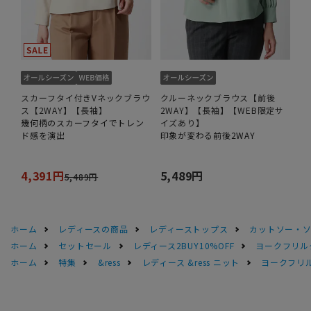
スカーフタイ付きVネックブラウ
クルーネックブラウス【前後
ス【2WAY】【長袖】
2WAY】【長袖】【WEB限定サ
幾何柄のスカーフタイでトレン
イズあり】
ド感を演出
印象が変わる前後2WAY
4,391円
5,489円
5,489円
ホーム
レディースの商品
レディーストップス
カットソー・
ホーム
セットセール
レディース2BUY10%OFF
ヨークフリル
ホーム
特集
&ress
レディース &ress ニット
ヨークフリ