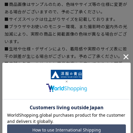
■商品画像はサンプルのため、色味やサイズ等の仕様に変更が
ある場合がございますので、予めご了承ください。
■サイズスペックは仕上がりサイズを記載しております。
■ブラウザやお使いのモニター環境、また撮影時の室内外の光
加減により、実際の商品と掲載画像の色味が異なる場合がござ
います。
■生地や仕様・デザインにより、着用感や実際のサイズ表に若
干の誤差が生じる場合がございます。予めご了承ください。
■店舗や各モールサイトと商品在庫を共有しております関係
上、ご注文いただいたタイミングにより欠品が発生し、ご注文
を完了できない場合がございます。予めご了承ください。
■お急ぎ発送のご注文につきましても、ご注文のタイミングに
よってはお急ぎ発送サービスを選択できない場合がございま
す。