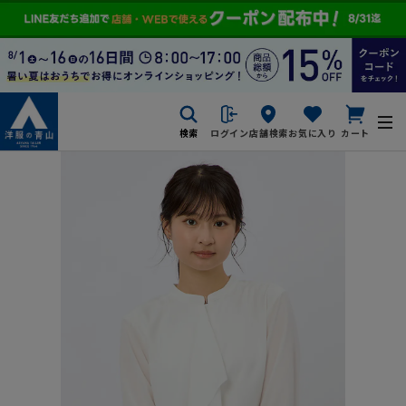
検索
ログイン
店舗検索
お気に入り
カート