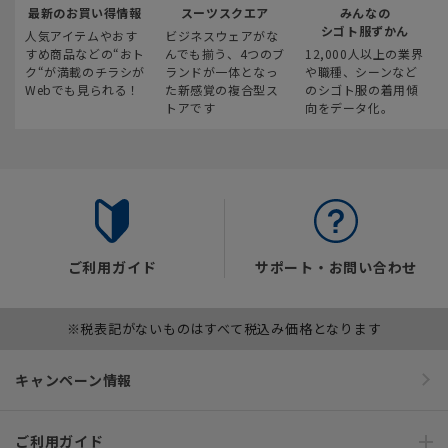
最新のお買い得情報
スーツスクエア
みんなの
シゴト服ずかん
人気アイテムやおす
ビジネスウェアがな
すめ商品などの“おト
んでも揃う、4つのブ
12,000人以上の業界
ク“が満載のチラシが
ランドが一体となっ
や職種、シーンなど
Webでも見られる！
た新感覚の複合型ス
のシゴト服の着用傾
トアです
向をデータ化。
ご利用ガイド
サポート・お問い合わせ
※税表記がないものはすべて税込み価格となります
キャンペーン情報
ご利用ガイド