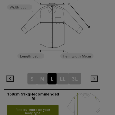
Width
53cm
Length
59cm
Hem width
55cm
S
M
L
LL
3L
158cm 51kgRecommended
M
Find out more on your
body type