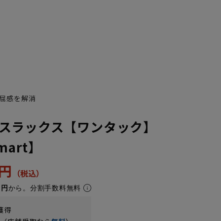
屈感を解消
スラックス【ワンタック】
Smart】
9円
1円
から。分割手数料無料
獲得