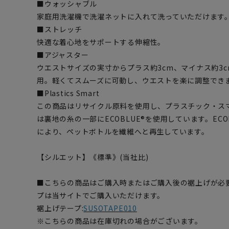
■ウォッシャブル
家庭用洗濯機で洗濯ネットに入れて洗っていただけます
■ストレッチ
快適な着心地をサポートする伸縮性。
■アジャスター
ウエストサイズの実寸からプラス約3cm、マイナス約3
用。軽くてスムーズに可動し、ウエストを楽に調整でき
■Plastics Smart
この商品はリサイクル原料を使用し、プラスチック・ス
は裏地の糸の一部にECOBLUE®を使用しています。EC
により、ペットボトルを繊維へと再生しています。
【シルエット】《標準》(当社比)
■こちらの商品はご購入時またはご購入後の裾上げが必
プは当サイトでご購入いただけます。
裾上げテープ:
SUSOTAPE010
※こちらの商品は在庫切れの場合がございます。