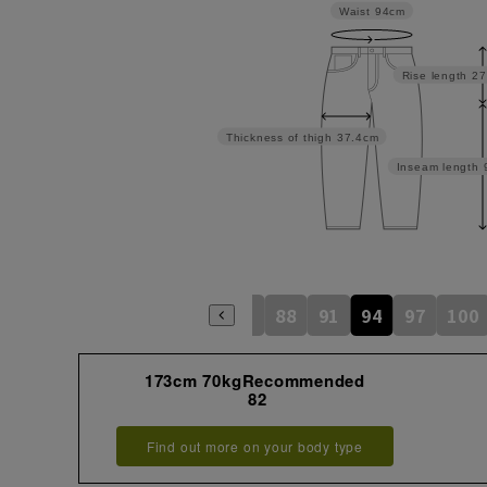
Waist
94cm
Rise length
27
Thickness of thigh
37.4cm
Inseam length
73
76
79
82
85
88
91
94
97
100
173cm 70kgRecommended
82
Find out more on your body type