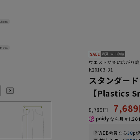
.5cm
91cm
ウエストが楽に広がり窮
K26103-31
スタンダード
105
110
115
120
125
【Plastics 
7,68
8,789円
なら
月々1,28
WEB会員なら
38
pt