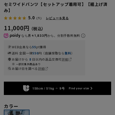
セミワイドパンツ【セットアップ着用可】【裾上げ済
み】
5.0
（1）
レビューを見る
11,000円
なら
月々1,833円
から。分割手数料無料
WEB会員なら
55
pt獲得
送料 全国一律
550
円（店舗受取なら
無料
）
お届けから
8
日以内の返品交換可
詳細
一部対象外商品あり
お届け日を調べる
詳細
158cm / 51kg
9号
Find your size
カラー