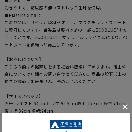
■ストレッチ
動きやすく、窮屈感の無いストレッチ生地を使用。
■Plastics Smart
この商品はリサイクル原料を使用し、プラスチック・スマート
に賛同しています。当製品は裏地の糸の一部にECOBLUE®を使
用しています。ECOBLUE®はマテリアルリサイクルにより、ペ
ットボトルを繊維へと再生しています。
【お直しについて】
こちらの商品の裾直しをする場合は店舗にて承ります。補正料
金については店舗へお問い合わせください。商品の股下以上の
長さの調節は出来ません、予めご了承ください。
【サイズスペック】
[5号]ウエスト:64cm ヒップ:95.5cm 股上:25.3cm 股下:71cm
渡り幅:32cm 裾幅:24cm
[7号]ウエスト:67cm ヒップ:98.5cm 股上:25.8cm 股下:71cm
渡り幅:33cm 裾幅:24.5cm