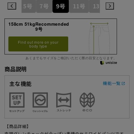
5号
7号
9号
11号
13号
15号
158cm 51kgRecommended
9号
Find out more on your
body type
あくまでもサイズをご検討いただく際の目安となります。
商品説明
主な機能
機能一覧
【商品詳細】
杢調グレンチェックが今っぽい表情のセミワイドパンツです。