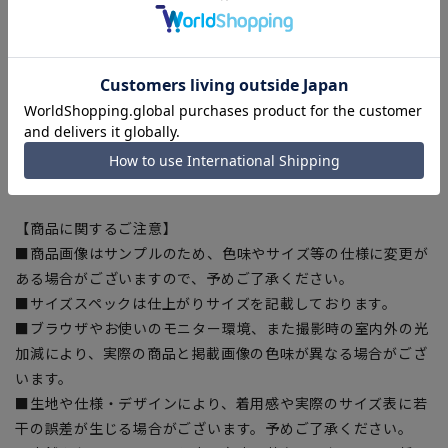
[9号]ウエスト:70cm ヒップ:101.5cm 股上:26.3cm 股
下:73cm 渡り幅:33.8cm 裾幅:25cm
[11号]ウエスト:73cm ヒップ:104.5cm 股上:26.8cm 股
下:73cm 渡り幅:34.8cm 裾幅:25.5cm
[13号]ウエスト:76cm ヒップ:107.5cm 股上:27.3cm 股
下:75cm 渡り幅:35.7cm 裾幅:26cm
[15号]ウエスト:79cm ヒップ:110.5cm 股上:27.8cm 股
下:75cm 渡り幅:36.5cm 裾幅:26.5cm
【商品に関するご注意】
■商品画像はサンプルのため、色味やサイズ等の仕様に変更が
ある場合がございますので、予めご了承ください。
■サイズスペックは仕上がりサイズを記載しております。
■ブラウザやお使いのモニター環境、また撮影時の室内外の光
加減により、実際の商品と掲載画像の色味が異なる場合がござ
います。
■生地や仕様・デザインにより、着用感や実際のサイズ表に若
干の誤差が生じる場合がございます。予めご了承ください。