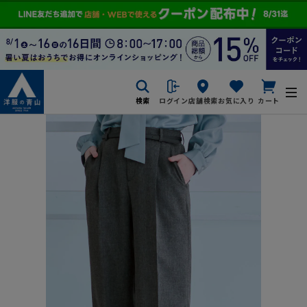
検索
ログイン
店舗検索
お気に入り
カート