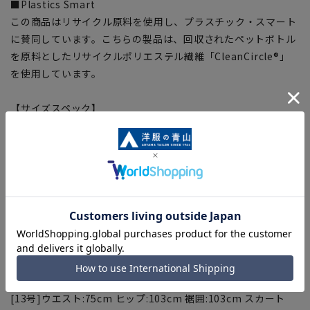
■Plastics Smart
この商品はリサイクル原料を使用し、プラスチック・スマート
に賛同しています。こちらの製品は、回収されたペットボトル
を原料としたリサイクルポリエステル繊維「CleanCircle®」
を使用しています。
【サイズスペック】
[3号]ウエスト:60cm ヒップ:88cm 裾囲:88cm スカート
丈:62.5cm
[5号]ウエスト:63cm ヒップ:91cm 裾囲:91cm スカート
丈:63cm
[7号]ウエスト:66cm ヒップ:94cm 裾囲:94cm スカート
丈:63.5cm
[9号]ウエスト:69cm ヒップ:97cm 裾囲:97cm スカート
丈:64cm
[11号]ウエスト:72cm ヒップ:100cm 裾囲:100cm スカート
丈:64.5cm
[13号]ウエスト:75cm ヒップ:103cm 裾囲:103cm スカート