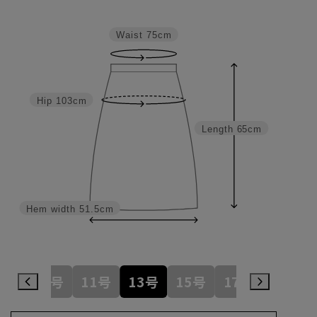
Waist
75cm
Hip
103cm
Length
65cm
Hem width
51.5cm
7号
9号
11号
13号
15号
17号
19号