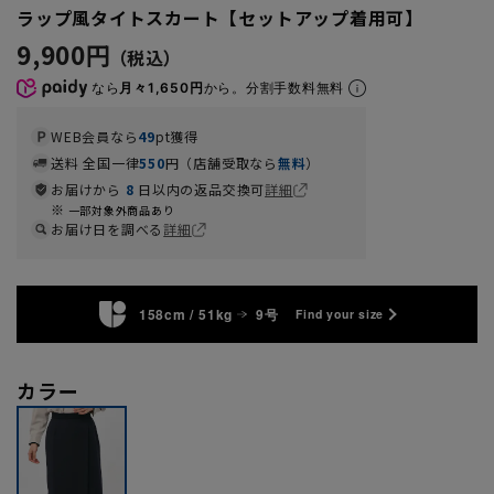
ラップ風タイトスカート【セットアップ着用可】
9,900円
なら
月々1,650円
から。分割手数料無料
WEB会員なら
49
pt獲得
送料 全国一律
550
円（店舗受取なら
無料
）
お届けから
8
日以内の返品交換可
詳細
一部対象外商品あり
お届け日を調べる
詳細
158cm / 51kg
9号
Find your size
カラー