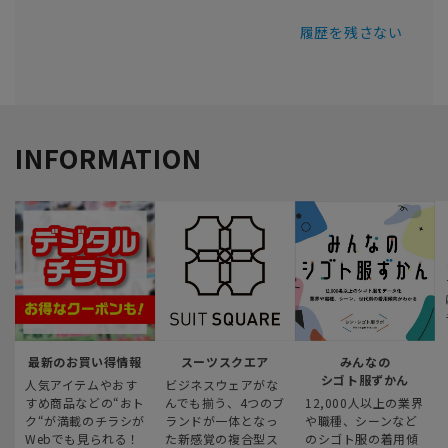
履歴を残さない
INFORMATION
最新のお買い得情報
スーツスクエア
みんなの
シゴト服ずかん
人気アイテムやおす
ビジネスウェアがな
すめ商品などの“おト
んでも揃う、4つのブ
12,000人以上の業界
ク“が満載のチラシが
ランドが一体となっ
や職種、シーンなど
Webでも見られる！
た新感覚の複合型ス
のシゴト服の着用傾