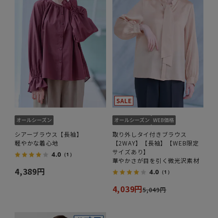
シアーブラウス【長袖】
取り外しタイ付きブラウス
軽やかな着心地
【2WAY】【長袖】【WEB限定
サイズあり】
4.0
（1）
華やかさが目を引く微光沢素材
4,389円
4.0
（1）
4,039円
5,049円