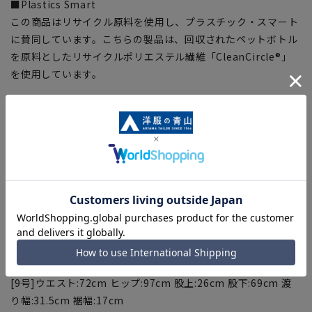
■Plastics Smart
この商品はリサイクル原料を使用し、プラスチック・スマート
に賛同しています。こちらの製品は、回収されたペットボトル
を原料としたリサイクルポリエステル繊維「CleanCircle®」
を使用しています。
【お直しについて】
こちらの商品の裾直しをする場合は店舗にて承ります。補正料
金については店舗へお問い合わせください。商品の股下以上の
長さの調節は出来ません、予めご了承ください。
【サイズスペック】
[5号]ウエスト:66cm ヒップ:91cm 股上:25cm 股下:69cm 渡
り幅:29.8cm 裾幅:16.5cm
[7号]ウエスト:69cm ヒップ:94cm 股上:25.5cm 股下:69cm 渡
り幅:30.6cm 裾幅:17cm
[9号]ウエスト:72cm ヒップ:97cm 股上:26cm 股下:69cm 渡
り幅:31.5cm 裾幅:17cm