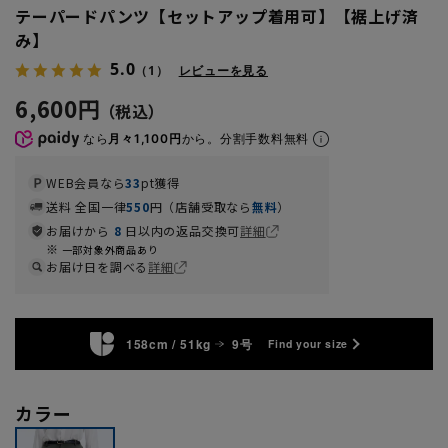
テーパードパンツ【セットアップ着用可】【裾上げ済
み】
5.0
（1）
レビューを見る
6,600円
なら
月々1,100円
から。分割手数料無料
WEB会員なら
33
pt獲得
送料 全国一律
550
円（店舗受取なら
無料
）
お届けから
8
日以内の返品交換可
詳細
一部対象外商品あり
お届け日を調べる
詳細
158cm / 51kg
9号
Find your size
カラー