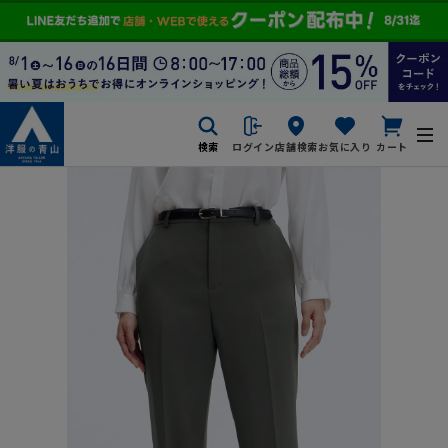
検索
ログイン
店舗検索
お気に入り
カート