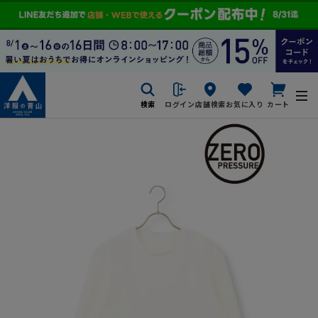
検索
ログイン
店舗検索
お気に入り
カート