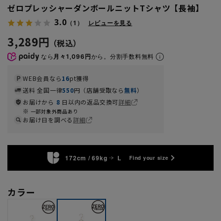
ゼロプレッシャーダンボールニットTシャツ【長袖】
3.0
（1）
レビューを見る
3,289円
なら
月々1,096円
から。分割手数料無料
WEB会員なら
16
pt獲得
送料 全国一律
550
円（店舗受取なら
無料
）
お届けから
8
日以内の返品交換可
詳細
一部対象外商品あり
お届け日を調べる
詳細
172cm / 69kg
L
Find your size
カラー