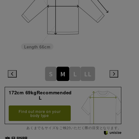
Length
66cm
S
M
L
LL
172cm 69kgRecommended
L
Find out more on your
body type
あくまでもサイズをご検討いただく際の目安となります。
商品説明