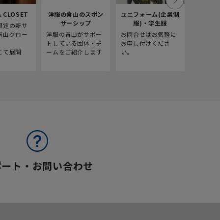
 CLOSET
洋服の青山のスポン
ユニフォーム(企業制
採
サーシップ
服)・学生服
限定の新サ
青山商事
青山クロー
洋服の青山がサポー
お問合せはお気軽に
をご紹介
。
トしている団体・チ
お申し付けくださ
にて展開
ームをご紹介します
い。
ポート・お問い合わせ