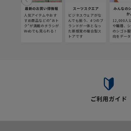
最新のお買い得情報
スーツスクエア
みんなの
か
人気アイテムやおす
ビジネスウェアがな
すめ商品などの“おト
んでも揃う、4つのブ
12,000
ク“が満載のチラシが
ランドが一体となっ
や職種、シ
Webでも見られる！
た新感覚の複合型ス
のシゴト服
トアです
向をデータ
ご利用ガイド