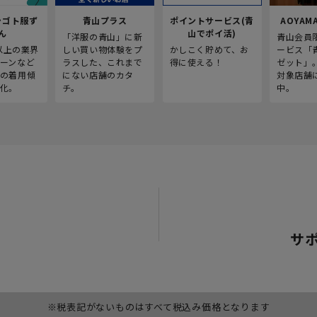
シゴト服ず
青山プラス
ポイントサービス(青
AOYAMA
ん
山でポイ活)
「洋服の青山」に新
青山会員
人以上の業界
しい買い物体験をプ
かしこく貯めて、お
ービス「
ーンなど
ラスした、これまで
得に使える！
ゼット」
の着用傾
にない店舗のカタ
対象店舗
化。
チ。
中。
サ
※税表記がないものはすべて税込み価格となります