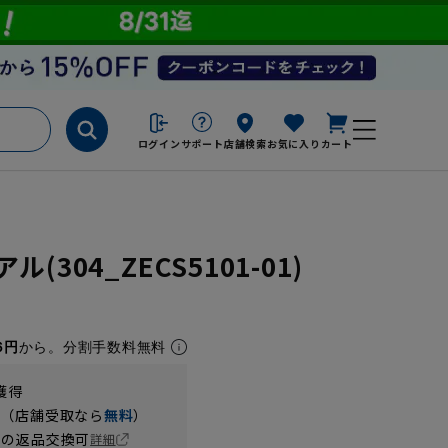
ログイン
サポート
店舗検索
お気に入り
カート
(304_ZECS5101-01)
6円
から。分割手数料無料
獲得
円（店舗受取なら
無料
）
の返品交換可
詳細