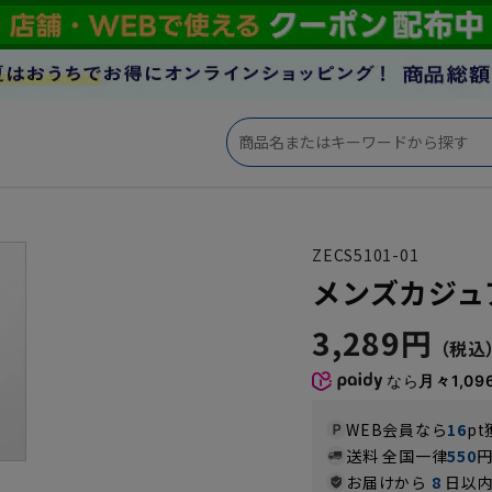
ZECS5101-01
メンズカジュアル
3,289円
なら
月々1,09
WEB会員なら
16
pt
送料 全国一律
550
お届けから
8
日以内