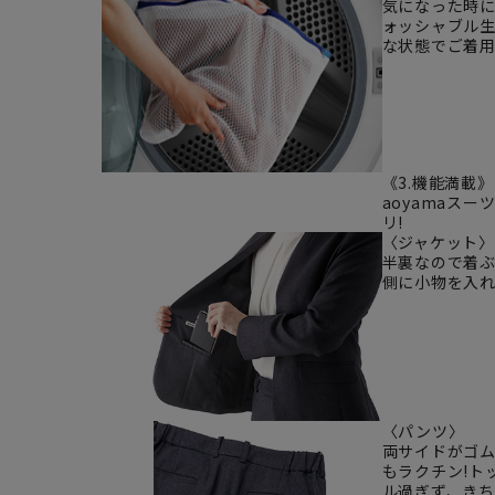
気になった時
ォッシャブル
な状態でご着
《3.機能満載》
aoyamaス
リ!
〈ジャケット〉
半裏なので着
側に小物を入
〈パンツ〉
両サイドがゴ
もラクチン!ト
ル過ぎず、き