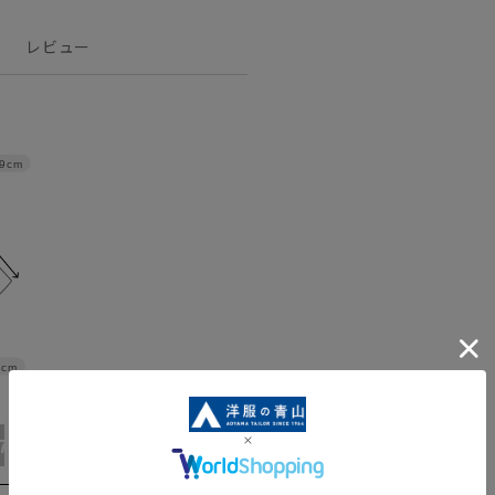
レビュー
9cm
5cm
17号
19号
21号