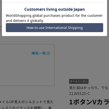
いただく際の目安となります。
機能一覧
見た目はかっちり、でも
21JV5523-C
1ボタンVカ
タイルUP見えのシルエットで見た
トムスとのバランスを調整し、身