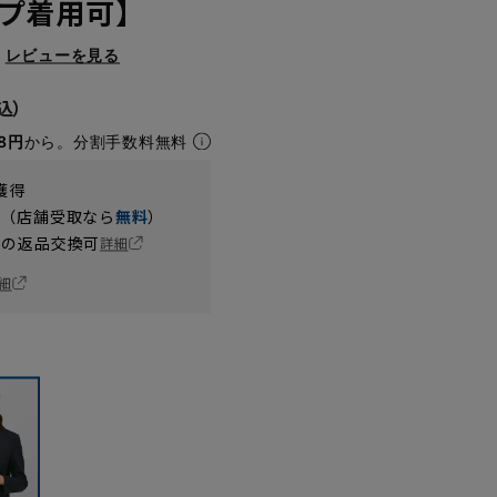
プ着用可】
レビューを見る
8円
から。分割手数料無料
獲得
円（店舗受取なら
無料
）
の返品交換可
詳細
細