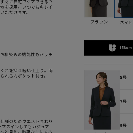
にすぐに自宅でケアできるウ
生地を採用。いつでもキレイ
用いただけます。
ブラウン
ネイ
158cm 
ーツお馴染みの機能性もバッチ
ぶくれを抑え軽い仕上り。両
れられる内ポケット付き。
5号
7号
ム仕様のためウエストまわり
9号
ップスインしてもカジュア
ちんと見え。膝裏なしにする