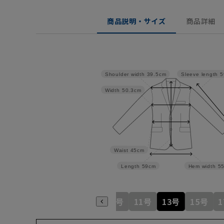
商品説明・サイズ
商品詳細
Shoulder width
39.5cm
Sleeve length
5
Width
50.3cm
Waist
45cm
Length
59cm
Hem width
5
5号
7号
9号
11号
13号
15号