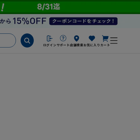
ログイン
サポート
店舗検索
お気に入り
カート