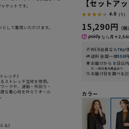
【セットアッ
ジャケットです。
4.0
（1）
15,290円
ツとして着用いただけます。
なら
月々2,54
。
WEB会員なら
76
pt
送料 全国一律
550
お届けから
8
日以内
一部対象外商品あり
お届け日を調べる
詳
ストレッチ》
するストレッチ生地を使用。
クワークや、通勤・外回り・
快適な着心地を叶えてオール
カラー
躍。
洗える》