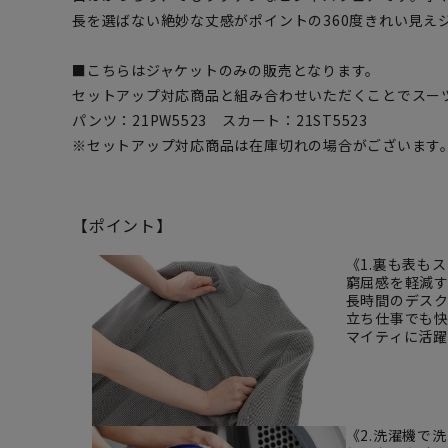
長を選ばない絶妙な丈感がポイントの360度きれい見え
■こちらはジャケットのみの販売となります。
セットアップ対応商品と組み合わせいただくことでスー
パンツ：21PW5523 スカート：21ST5523
※セットアップ対応商品は在庫切れの場合がございます
【ポイント】
《1.裏も表も
窮屈感を軽減
長時間のデス
立ち仕事でも
マイティに活
《2.洗濯機で