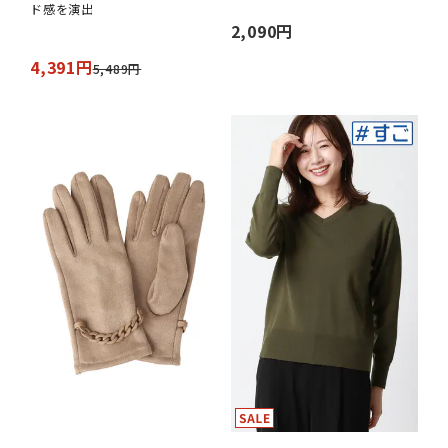
ド感を演出
2,090円
4,391円
5,489円