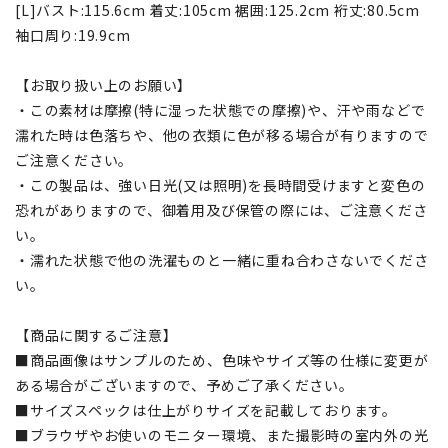
[L]バスト:115.6cm 着丈:105cm 裾囲:125.2cm 裄丈:80.5cm
袖口周り:19.9cm
【お取り扱い上のお願い】
・この素材は摩擦(特に湿った状態での摩擦)や、汗や雨などで
濡れた時は色落ちや、他の衣類に色が移る場合が有りますので
ご注意ください。
・この製品は、強い日光(又は照明)を長時間受けますと変色の
恐れがありますので、御着用及び保管の際には、ご注意くださ
い。
・濡れた状態で他の洗濯ものと一緒に重ね合わさないでくださ
い。
【商品に関するご注意】
■商品画像はサンプルのため、色味やサイズ等の仕様に変更が
ある場合がございますので、予めご了承ください。
■サイズスペックは仕上がりサイズを記載しております。
■ブラウザやお使いのモニター環境、また撮影時の室内外の光