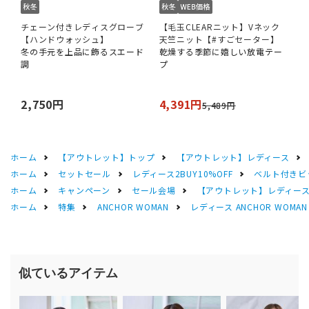
チェーン付きレディスグローブ
【毛玉CLEARニット】Vネック
【ハンドウォッシュ】
天竺ニット【#すごセーター】
冬の手元を上品に飾るスエード
乾燥する季節に嬉しい放電テー
調
プ
2,750円
4,391円
5,489円
ホーム
【アウトレット】トップ
【アウトレット】レディース
ホーム
セットセール
レディース2BUY10%OFF
ベルト付きビ
ホーム
キャンペーン
セール会場
【アウトレット】レディース 
ホーム
特集
ANCHOR WOMAN
レディース ANCHOR WOMA