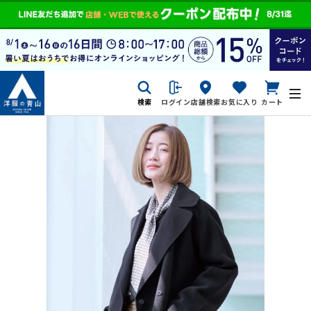
検索
ログイン
店舗検索
お気に入り
カート