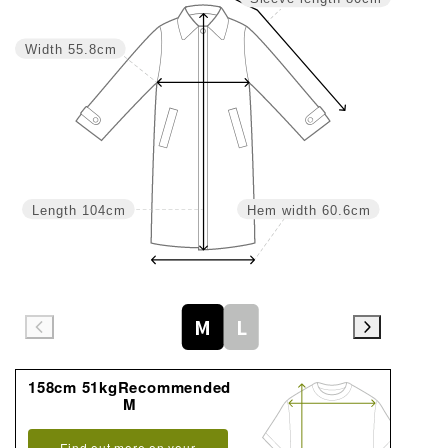
Width
55.8cm
Length
104cm
Hem width
60.6cm
M
L
158cm 51kgRecommended
M
Find out more on your