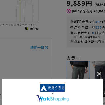
9,889円
なら
月々1,64
WEB会員なら
49
pt
いただく際の目安となります。
送料 全国一律
550
お届けから
8
日以内
一部対象外商品あり
お届け日を調べる
詳
機能一覧
カラー
トレッチパンツです。家庭洗濯が
レッチで快適なはき心地をサポー
ネイ
グレー