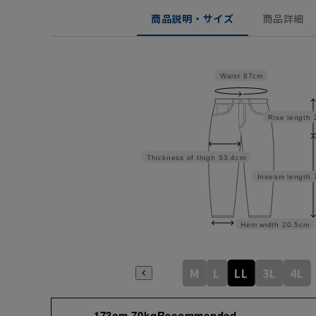
商品説明・サイズ
商品詳細
Waist
87cm
Rise length
Thickness of thigh
33.4cm
Inseam length
Hem width
20.5cm
M
L
LL
3L
4L
173cm 70kgRecommended