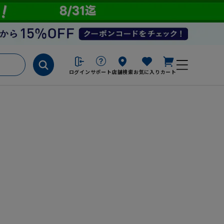
ログイン
サポート
店舗検索
お気に入り
カート