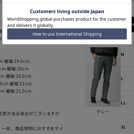
だけるように合わせやすい色合い
173cm
補正料金については店舗へお問い
せん、予めご了承ください。
M
m 裾幅:19.5cm
5cm 裾幅:20cm
m 裾幅:20.5cm
L
3cm 裾幅:21cm
ｍ 裾幅:21.5cm
LL
グレー
変更がある場合がございますの
3L
。一部、商品現物におすすめサイ