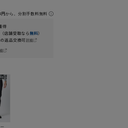
8円
から。分割手数料無料
獲得
円（店舗受取なら
無料
）
の返品交換可
詳細
細
ビー