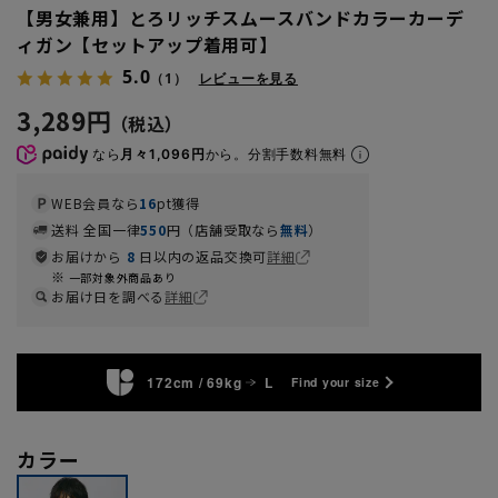
【男女兼用】とろリッチスムースバンドカラーカーデ
ィガン【セットアップ着用可】
5.0
（1）
レビューを見る
3,289円
なら
月々1,096円
から。分割手数料無料
WEB会員なら
16
pt獲得
送料 全国一律
550
円（店舗受取なら
無料
）
お届けから
8
日以内の返品交換可
詳細
一部対象外商品あり
お届け日を調べる
詳細
172cm / 69kg
L
Find your size
カラー