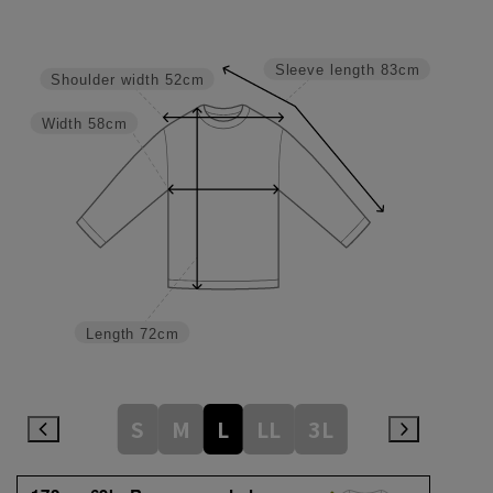
Sleeve length
83cm
Shoulder width
52cm
Width
58cm
Length
72cm
S
M
L
LL
3L