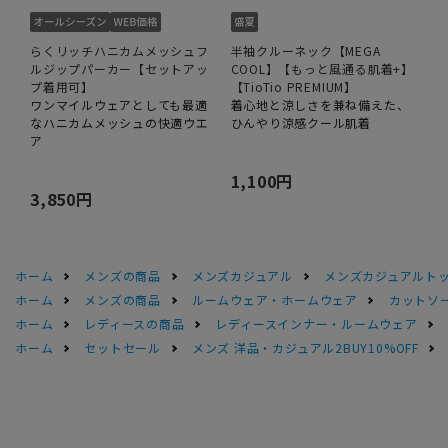
らくリッチハニカムメッシュフ
半袖クルーネック【MEGA
ルジップパーカー【セットアッ
COOL】【もっと風通る肌着+】
プ着用可】
【TioTio PREMIUM】
ワンマイルウェアとしても最適
着心地と涼しさを兼ね備えた、
なハニカムメッシュの快適ウエ
ひんやり涼感クール肌着
ア
1,100円
3,850円
ホーム
メンズの商品
メンズカジュアル
メンズカジュアルト
ホーム
メンズの商品
ルームウェア・ホームウェア
カットソ
ホーム
レディースの商品
レディースインナー・ルームウェア
ホーム
セットセール
メンズ 洋品・カジュアル2BUY10%OFF