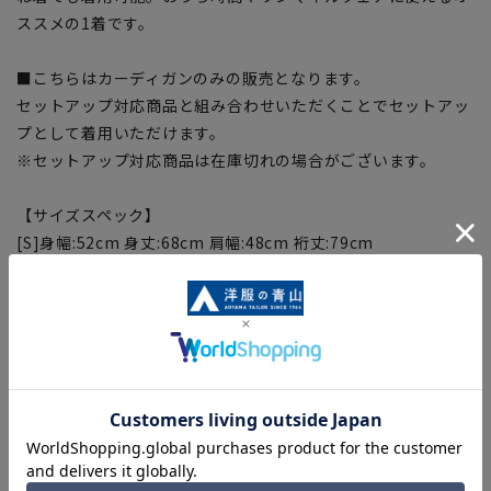
ススメの1着です。
■こちらはカーディガンのみの販売となります。
セットアップ対応商品と組み合わせいただくことでセットアッ
プとして着用いただけます。
※セットアップ対応商品は在庫切れの場合がございます。
【サイズスペック】
[S]身幅:52cm 身丈:68cm 肩幅:48cm 裄丈:79cm
[M]身幅:55cm 身丈:70cm 肩幅:50cm 裄丈:81cm
[L]身幅:58cm 身丈:72cm 肩幅:52cm 裄丈:83cm
[LL]身幅:61cm 身丈:74cm 肩幅:54cm 裄丈:85cm
[3L]身幅:64cm 身丈:76cm 肩幅:56cm 裄丈:87cm
※掲載している数値は仕上がりサイズです。商品タグに記載さ
れているおすすめサイズとは異なります。
【商品に関するご注意】
■商品画像はサンプルのため、色味やサイズ等の仕様に変更が