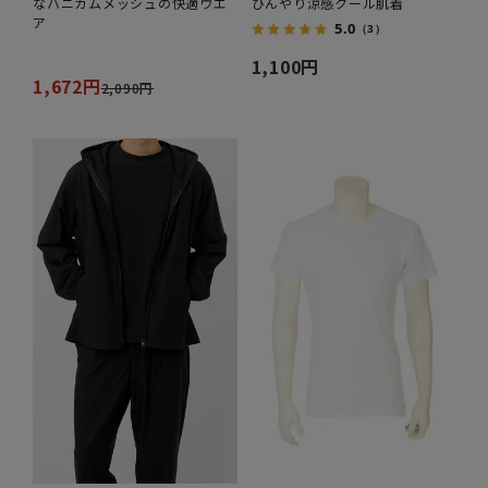
なハニカムメッシュの快適ウエ
ひんやり涼感クール肌着
ア
5.0
（3）
1,100円
1,672円
2,090円