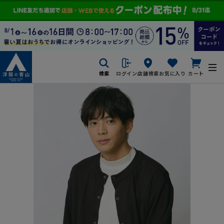
検索
ログイン
店舗検索
お気に入り
カート