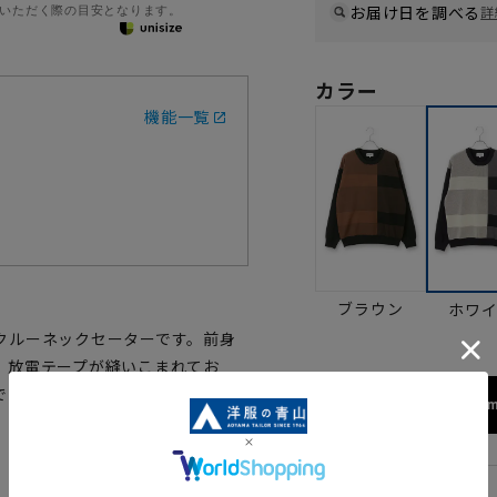
いただく際の目安となります。
お届け日を調べる
詳
カラー
機能一覧
ブラウン
ホワ
クルーネックセーターです。前身
。放電テープが縫いこまれてお
できます。
173cm