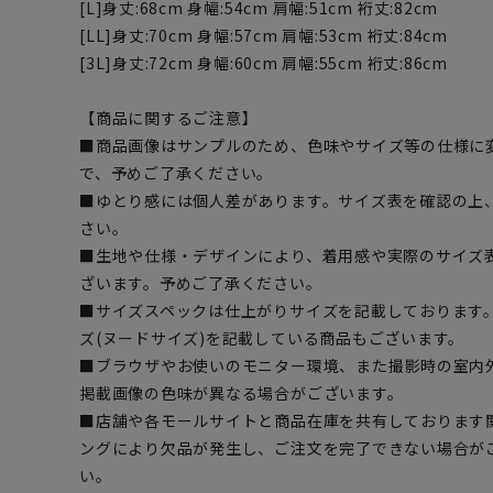
[L]身丈:68cm 身幅:54cm 肩幅:51cm 裄丈:82cm
[LL]身丈:70cm 身幅:57cm 肩幅:53cm 裄丈:84cm
[3L]身丈:72cm 身幅:60cm 肩幅:55cm 裄丈:86cm
【商品に関するご注意】
■商品画像はサンプルのため、色味やサイズ等の仕様に
で、予めご了承ください。
■ゆとり感には個人差があります。サイズ表を確認の上
さい。
■生地や仕様・デザインにより、着用感や実際のサイズ
ざいます。予めご了承ください。
■サイズスペックは仕上がりサイズを記載しております
ズ(ヌードサイズ)を記載している商品もございます。
■ブラウザやお使いのモニター環境、また撮影時の室内
掲載画像の色味が異なる場合がございます。
■店舗や各モールサイトと商品在庫を共有しております
ングにより欠品が発生し、ご注文を完了できない場合が
い。