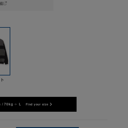
細
イト
 / 70kg
L
Find your size