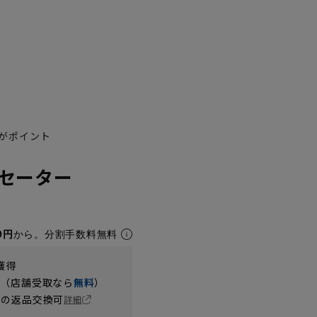
がポイント
セーター
9円
から。分割手数料無料
獲得
円（店舗受取なら
無料
）
の返品交換可
詳細