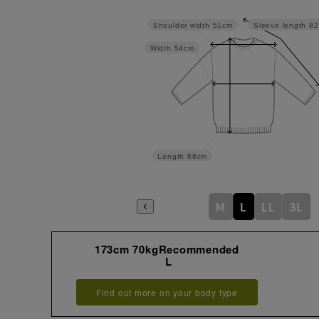
Sleeve length
82
Shoulder width
51cm
Width
54cm
Length
68cm
M
L
LL
3L
173cm 70kgRecommended
L
Find out more on your body type