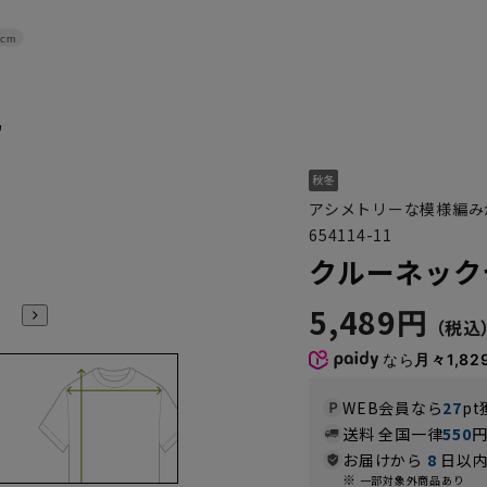
cm
アシメトリーな模様編み
654114-11
クルーネック
5,489円
なら
月々1,82
WEB会員なら
27
pt
送料 全国一律
550
お届けから
8
日以内
一部対象外商品あり