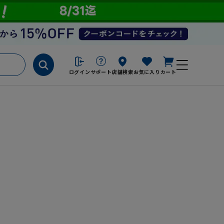
ログイン
サポート
店舗検索
お気に入り
カート