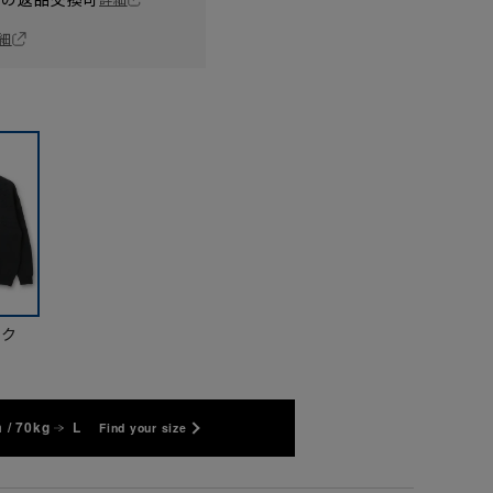
細
ック
 / 70kg
L
Find your size