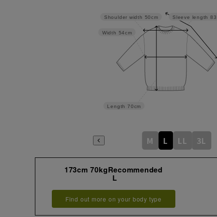
Sleeve length
83
Shoulder width
50cm
Width
54cm
Length
70cm
M
L
LL
3L
173cm 70kgRecommended
L
Find out more on your body type