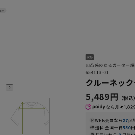
cm
凹凸感のあるガーター編
654113-01
クルーネック
5,489円
なら
月々1,82
WEB会員なら
27
pt
送料 全国一律
550
お届けから
8
日以内