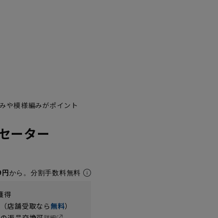
みや模様編みがポイント
セーター
9円
から。分割手数料無料
獲得
円（店舗受取なら
無料
）
の返品交換可
詳細