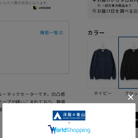
いただく際の目安となります。
一部対象外商品あり
お届け日を調べる
詳
カラー
機能一覧
ネイビー
ブラ
ルーネックセーターです。凹凸感
テープが縫いこまれており、静電
潔さを保てます。ブルゾンやジャ
173cm