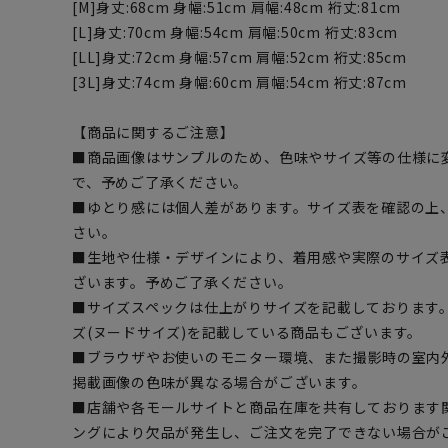
[M]身丈:68cm 身幅:51cm 肩幅:48cm 裄丈:81cm
[L]身丈:70cm 身幅:54cm 肩幅:50cm 裄丈:83cm
[LL]身丈:72cm 身幅:57cm 肩幅:52cm 裄丈:85cm
[3L]身丈:74cm 身幅:60cm 肩幅:54cm 裄丈:87cm
【商品に関するご注意】
■商品画像はサンプルのため、色味やサイズ等の仕様に
で、予めご了承ください。
■ゆとり感には個人差があります。サイズ表を確認の上
さい。
■生地や仕様・デザインにより、着用感や実際のサイズ
ざいます。予めご了承ください。
■サイズスペックは仕上がりサイズを記載しております
ズ(ヌードサイズ)を記載している商品もございます。
■ブラウザやお使いのモニター環境、また撮影時の室内
掲載画像の色味が異なる場合がございます。
■店舗や各モールサイトと商品在庫を共有しております
ングにより欠品が発生し、ご注文を完了できない場合が