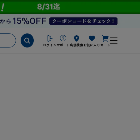
ログイン
サポート
店舗検索
お気に入り
カート