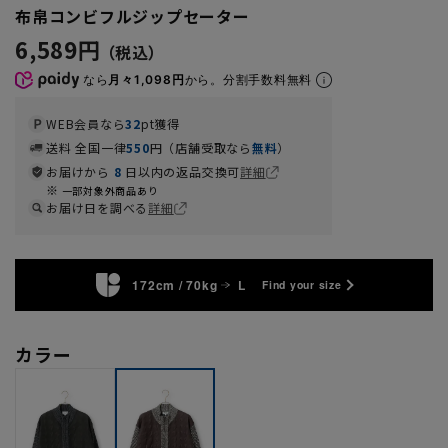
布帛コンビフルジップセーター
6,589円
なら
月々1,098円
から。分割手数料無料
WEB会員なら
32
pt獲得
送料 全国一律
550
円（店舗受取なら
無料
）
お届けから
8
日以内の返品交換可
詳細
一部対象外商品あり
お届け日を調べる
詳細
172cm / 70kg
L
Find your size
カラー