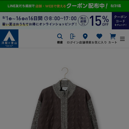
検索
ログイン
店舗検索
お気に入り
カート