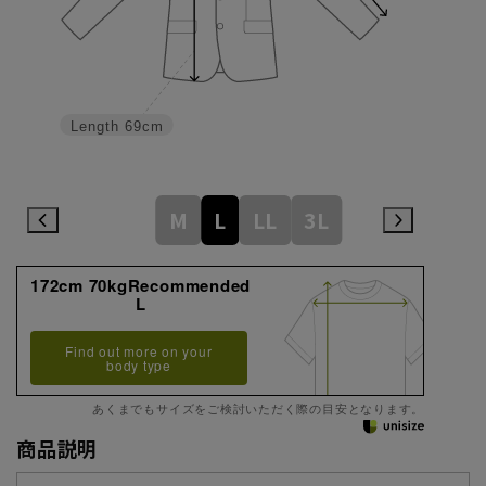
Length
69cm
M
L
LL
3L
172cm 70kgRecommended
L
Find out more on your
body type
あくまでもサイズをご検討いただく際の目安となります。
商品説明