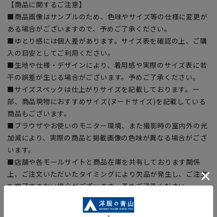
【商品に関するご注意】
■商品画像はサンプルのため、色味やサイズ等の仕様に変更が
ある場合がございますので、予めご了承ください。
■ゆとり感には個人差があります。サイズ表を確認の上、ご購
入の目安としてご利用ください。
■生地や仕様・デザインにより、着用感や実際のサイズ表に若
干の誤差が生じる場合がございます。予めご了承ください。
■サイズスペックは仕上がりサイズを記載しております。一
部、商品現物におすすめサイズ(ヌードサイズ)を記載している
商品もございます。
■ブラウザやお使いのモニター環境、また撮影時の室内外の光
加減により、実際の商品と掲載画像の色味が異なる場合がござ
います。
■店舗や各モールサイトと商品在庫を共有しております関係
上、ご注文いただいたタイミングにより欠品が発生し、ご注文
を完了できない場合がございます。予めご了承ください。
■お急ぎ発送のご注文につきましても、ご注文のタイミングに
よってはお急ぎ発送サービスを選択できない場合がございま