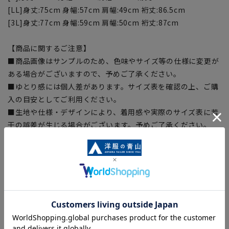
[LL]身丈:75cm 身幅:57cm 肩幅:49cm 裄丈:86.5cm
[3L]身丈:77cm 身幅:59cm 肩幅:50cm 裄丈:87cm
【商品に関するご注意】
■商品画像はサンプルのため、色味やサイズ等の仕様に変更が
ある場合がございますので、予めご了承ください。
■ゆとり感には個人差があります。サイズ表を確認の上、ご購
入の目安としてご利用ください。
■生地や仕様・デザインにより、着用感や実際のサイズ表に若
干の誤差が生じる場合がございます。予めご了承ください。
■サイズスペックは仕上がりサイズを記載しております。一
部、商品現物におすすめサイズ(ヌードサイズ)を記載している
商品もございます。
■ブラウザやお使いのモニター環境、また撮影時の室内外の光
加減により、実際の商品と掲載画像の色味が異なる場合がござ
います。
■店舗や各モールサイトと商品在庫を共有しております関係
上、ご注文いただいたタイミングにより欠品が発生し、ご注文