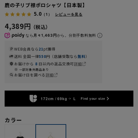
鹿の子リブ襟ポロシャツ【日本製】
5.0
（1）
レビューを見る
4,389円
なら
月々1,463円
から。分割手数料無料
WEB会員なら
21
pt獲得
送料 全国一律
550
円（店舗受取なら
無料
）
お届けから
8
日以内の返品交換可
詳細
一部対象外商品あり
お届け日を調べる
詳細
172cm / 69kg
L
Find your size
カラー