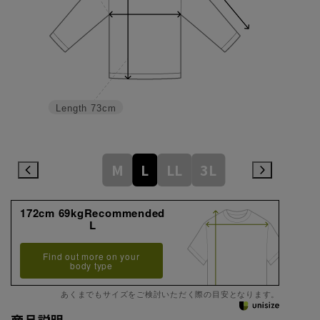
Length
73cm
M
L
LL
3L
172cm 69kgRecommended
L
Find out more on your
body type
あくまでもサイズをご検討いただく際の目安となります。
商品説明