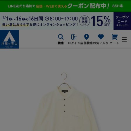
検索
ログイン
店舗検索
お気に入り
カート