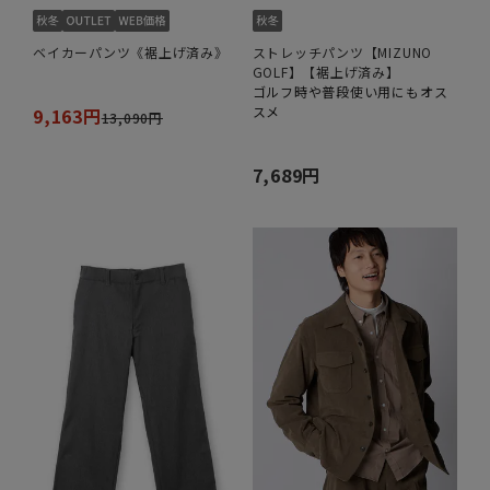
ベイカーパンツ《裾上げ済み》
ストレッチパンツ【MIZUNO
GOLF】【裾上げ済み】
ゴルフ時や普段使い用にもオス
スメ
9,163円
13,090円
7,689円