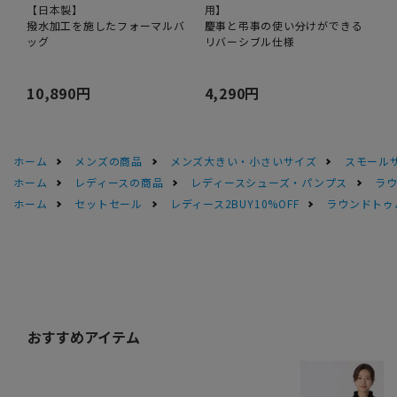
【日本製】
用】
撥水加工を施したフォーマルバ
慶事と弔事の使い分けができる
ッグ
リバーシブル仕様
10,890円
4,290円
ホーム
メンズの商品
メンズ大きい・小さいサイズ
スモール
ホーム
レディースの商品
レディースシューズ・パンプス
ラウ
ホーム
セットセール
レディース2BUY10%OFF
ラウンドトゥ