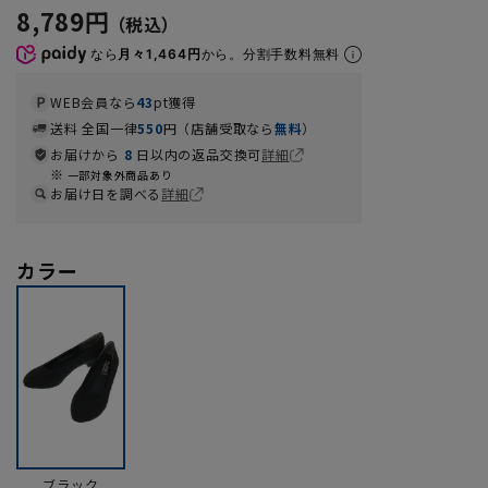
8,789円
なら
月々1,464円
から。分割手数料無料
WEB会員なら
43
pt獲得
送料 全国一律
550
円（店舗受取なら
無料
）
お届けから
8
日以内の返品交換可
詳細
一部対象外商品あり
お届け日を調べる
詳細
カラー
ブラック