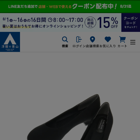
検索
ログイン
店舗検索
お気に入り
カート