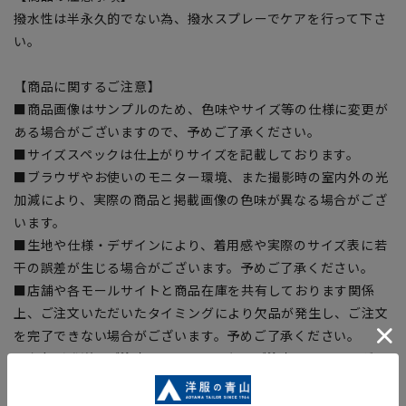
撥水性は半永久的でない為、撥水スプレーでケアを行って下さ
い。
【商品に関するご注意】
■商品画像はサンプルのため、色味やサイズ等の仕様に変更が
ある場合がございますので、予めご了承ください。
■サイズスペックは仕上がりサイズを記載しております。
■ブラウザやお使いのモニター環境、また撮影時の室内外の光
加減により、実際の商品と掲載画像の色味が異なる場合がござ
います。
■生地や仕様・デザインにより、着用感や実際のサイズ表に若
干の誤差が生じる場合がございます。予めご了承ください。
■店舗や各モールサイトと商品在庫を共有しております関係
上、ご注文いただいたタイミングにより欠品が発生し、ご注文
を完了できない場合がございます。予めご了承ください。
■お急ぎ発送のご注文につきましても、ご注文のタイミングに
よってはお急ぎ発送サービスを選択できない場合がございま
す。