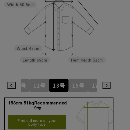
Width
50.5cm
Waist
47cm
Length
69cm
Hem width
51cm
7号
9号
11号
13号
15号
17号
19号
158cm 51kgRecommended
9号
Find out more on your
body type