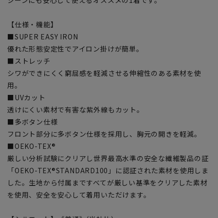
【仕様・機能】
■SUPER EASY IRON
優れた形態安定性でアイロン掛けが簡単。
■ストレッチ
シワができにくく窮屈感を軽減させる伸縮性のある素材を使
用。
■UVカット
透けにくい素材で有害な紫外線もカット。
■多ボタン仕様
フロント部分に多ボタン仕様を採用し、胸元の開きを軽減。
■OEKO-TEX®
厳しい分析試験にクリアし世界最高水準の安全な繊維製品の証
「OEKO-TEX®STANDARD100」に認証された素材を使用しま
した。生地から付属まですべてが厳しい基準をクリアした素材
を使用、安全を安心して着用いただけます。