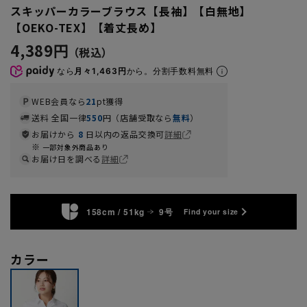
スキッパーカラーブラウス【長袖】【白無地】
【OEKO-TEX】【着丈長め】
4,389円
なら
月々1,463円
から。分割手数料無料
WEB会員なら
21
pt獲得
送料 全国一律
550
円（店舗受取なら
無料
）
お届けから
8
日以内の返品交換可
詳細
一部対象外商品あり
お届け日を調べる
詳細
158cm / 51kg
9号
Find your size
カラー