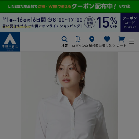
検索
ログイン
店舗検索
お気に入り
カート