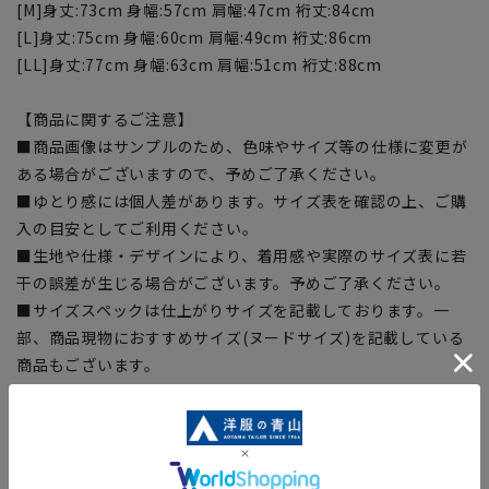
[M]身丈:73cm 身幅:57cm 肩幅:47cm 裄丈:84cm
[L]身丈:75cm 身幅:60cm 肩幅:49cm 裄丈:86cm
[LL]身丈:77cm 身幅:63cm 肩幅:51cm 裄丈:88cm
【商品に関するご注意】
■商品画像はサンプルのため、色味やサイズ等の仕様に変更が
ある場合がございますので、予めご了承ください。
■ゆとり感には個人差があります。サイズ表を確認の上、ご購
入の目安としてご利用ください。
■生地や仕様・デザインにより、着用感や実際のサイズ表に若
干の誤差が生じる場合がございます。予めご了承ください。
■サイズスペックは仕上がりサイズを記載しております。一
部、商品現物におすすめサイズ(ヌードサイズ)を記載している
商品もございます。
■ブラウザやお使いのモニター環境、また撮影時の室内外の光
加減により、実際の商品と掲載画像の色味が異なる場合がござ
います。
■店舗や各モールサイトと商品在庫を共有しております関係