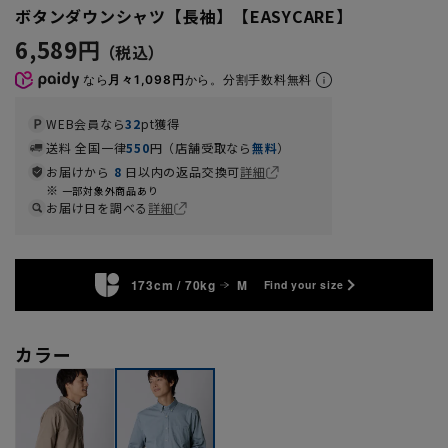
ボタンダウンシャツ【長袖】【EASYCARE】
6,589円
なら
月々1,098円
から。分割手数料無料
WEB会員なら
32
pt獲得
送料 全国一律
550
円（店舗受取なら
無料
）
お届けから
8
日以内の返品交換可
詳細
一部対象外商品あり
お届け日を調べる
詳細
173cm / 70kg
M
Find your size
カラー