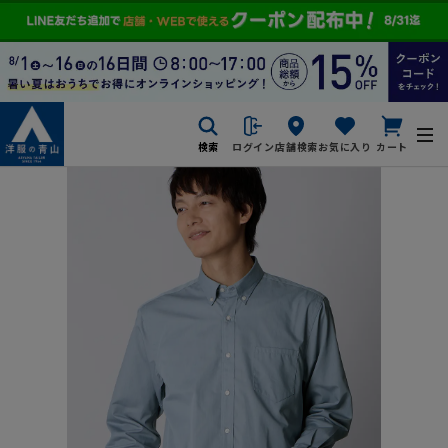
検索
ログイン
店舗検索
お気に入り
カート