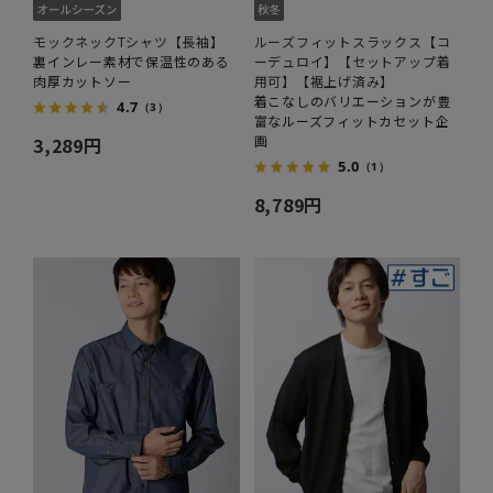
モックネックTシャツ【長袖】
ルーズフィットスラックス【コ
裏インレー素材で保温性のある
ーデュロイ】【セットアップ着
肉厚カットソー
用可】【裾上げ済み】
着こなしのバリエーションが豊
4.7
（3）
富なルーズフィットカセット企
画
3,289円
5.0
（1）
8,789円