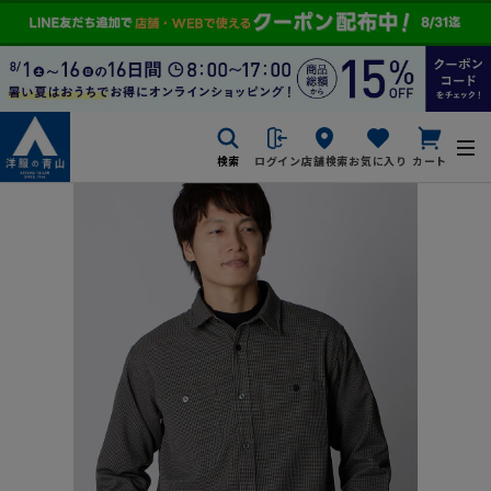
検索
ログイン
店舗検索
お気に入り
カート