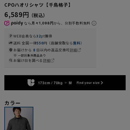
CPOハオリシャツ【千鳥格子】
6,589円
なら
月々1,098円
から。分割手数料無料
WEB会員なら
32
pt獲得
送料 全国一律
550
円（店舗受取なら
無料
）
お届けから
8
日以内の返品交換可
詳細
一部対象外商品あり
お届け日を調べる
詳細
173cm / 70kg
M
Find your size
カラー