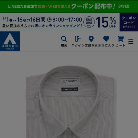
検索
ログイン
店舗検索
お気に入り
カート