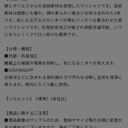
綿とポリエステルの混紡素材を使用したワイシャツです。混紡
素材は強度にも優れ、綿の柔らかい風合いを持ち合わせた1枚
です。気になる汗などのニオイ対策もバッチリな着合わせの良
いワイシャツです。形態安定加工が施され家庭洗濯可能、シワ
になりにくくアイロン掛けも簡単です。
【仕様・機能】
■抗菌・防臭加工
繊維上の細菌の増殖を抑制し、気になるニオイを抑えます。
■GIGAWASH®
太陽光などに含まれる紫外線の力で汚れを分解し生地を清潔に
保ちます。襟内とカフス裏に使用。
【シルエット】《標準》(当社比)
【商品に関するご注意】
■商品画像はサンプルのため、色味やサイズ等の仕様に変更が
ある場合がございますので、予めご了承ください。