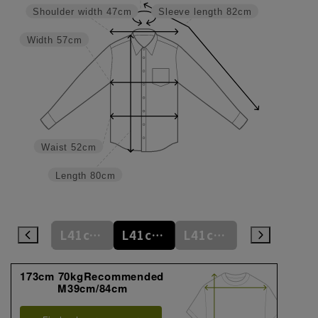
Shoulder width
47cm
Sleeve length
82cm
Width
57cm
Waist
52cm
Length
80cm
L41cm/78cm
L41cm/80cm
L41cm/82cm
L41cm/84cm
L41cm/86cm
173cm 70kgRecommended
M39cm/84cm