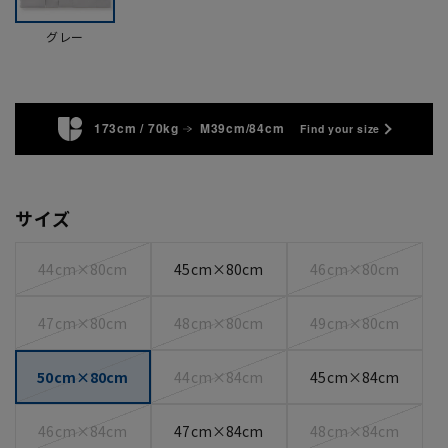
グレー
173cm / 70kg
M39cm/84cm
Find your size
サイズ
44cm×80cm
45cm×80cm
46cm×80cm
47cm×80cm
48cm×80cm
49cm×80cm
50cm×80cm
44cm×84cm
45cm×84cm
46cm×84cm
47cm×84cm
48cm×84cm