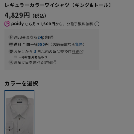
レギュラーカラーワイシャツ【キング&トール】
4,829円
なら
月々1,609円
から。分割手数料無料
WEB会員なら
24
pt獲得
送料 全国一律
550
円（店舗受取なら
無料
）
お届けから
8
日以内の返品交換可
詳細
一部対象外商品あり
お届け日を調べる
詳細
カラーを選択