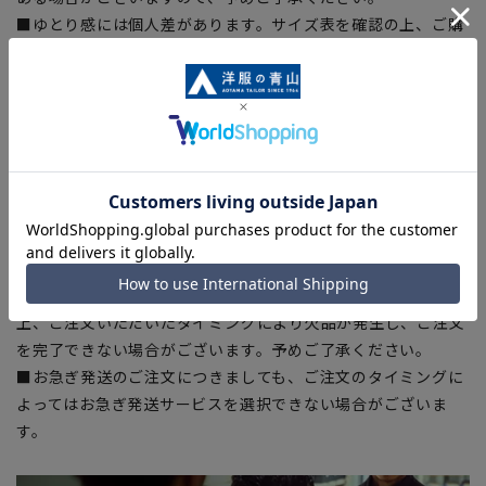
■ゆとり感には個人差があります。サイズ表を確認の上、ご購
入の目安としてご利用ください。
■生地や仕様・デザインにより、着用感や実際のサイズ表に若
干の誤差が生じる場合がございます。予めご了承ください。
■サイズスペックは仕上がりサイズを記載しております。一
部、商品現物におすすめサイズ(ヌードサイズ)を記載している
商品もございます。
■ブラウザやお使いのモニター環境、また撮影時の室内外の光
加減により、実際の商品と掲載画像の色味が異なる場合がござ
います。
■店舗や各モールサイトと商品在庫を共有しております関係
上、ご注文いただいたタイミングにより欠品が発生し、ご注文
を完了できない場合がございます。予めご了承ください。
■お急ぎ発送のご注文につきましても、ご注文のタイミングに
よってはお急ぎ発送サービスを選択できない場合がございま
す。