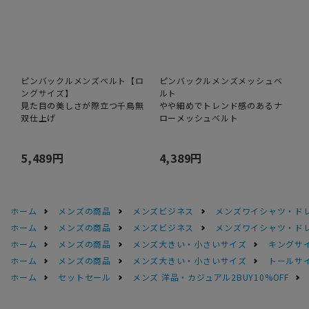
ピンバックルメンズベルト【ロ
ピンバックルメンズメッシュベ
ングサイズ】
ルト
見た目の美しさが際立つ千鳥無
やや細めでトレンド感のあるナ
双仕上げ
ローメッシュベルト
5,489円
4,389円
ホーム
メンズの商品
メンズビジネス
メンズワイシャツ・ド
ホーム
メンズの商品
メンズビジネス
メンズワイシャツ・ド
ホーム
メンズの商品
メンズ大きい・小さいサイズ
キングサイ
ホーム
メンズの商品
メンズ大きい・小さいサイズ
トールサ
ホーム
セットセール
メンズ 洋品・カジュアル2BUY10%OFF