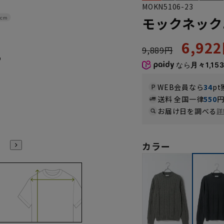
MOKN5106-23
モックネック
5cm
6,92
9,889円
なら
月々1,15
WEB会員なら
34
pt
送料 全国一律
550
お届け日を調べる
詳
カラー