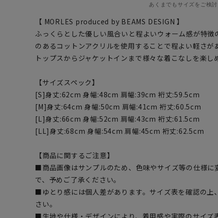
あくまでもサイズをご検討
【 MORLES produced by BEAMS DESIGN 】
ふっくらとした優しい風合いと程よいウォーム感が特徴
のあるコットンアクリルを使用することで程よい軽さが
トップスからジャケットインまで様々な着こなしを楽し
【サイズスペック】
[S]身丈:62cm 身幅:48cm 肩幅:39cm 裄丈:59.5cm
[M]身丈:64cm 身幅:50cm 肩幅:41cm 裄丈:60.5cm
[L]身丈:66cm 身幅:52cm 肩幅:43cm 裄丈:61.5cm
[LL]身丈:68cm 身幅:54cm 肩幅:45cm 裄丈:62.5cm
【商品に関するご注意】
■商品画像はサンプルのため、色味やサイズ等の仕様に
で、予めご了承ください。
■ゆとり感には個人差があります。サイズ表を確認の上
さい。
■生地や仕様・デザインにより、着用感や実際のサイズ