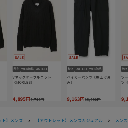
Vネックケーブルニット
ベイカーパンツ《裾上げ済
ツ
《MORLES》
み》
ツ
4,895円
9,163円
9,
9,790円
13,090円
ット】メンズ
【アウトレット】メンズカジュアル
メンズ