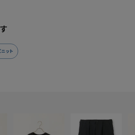
す
ズニット