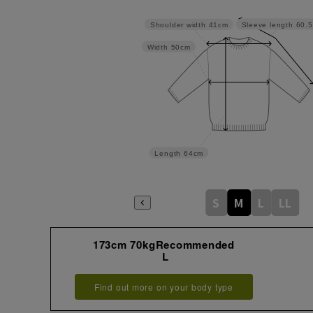
Sleeve length
60.
Shoulder width
41cm
Width
50cm
Length
64cm
S
M
L
LL
173cm 70kgRecommended
L
Find out more on your body type