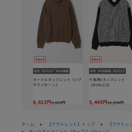
タートルネックニット《ジグ
千鳥柄Vネックニット
ザグパターン》
《MORLES》
6,922円
5,445円
9,889円
10,890円
ホーム
【アウトレット】トップ
【アウトレ
モックネックニット《ケーブルパターン》