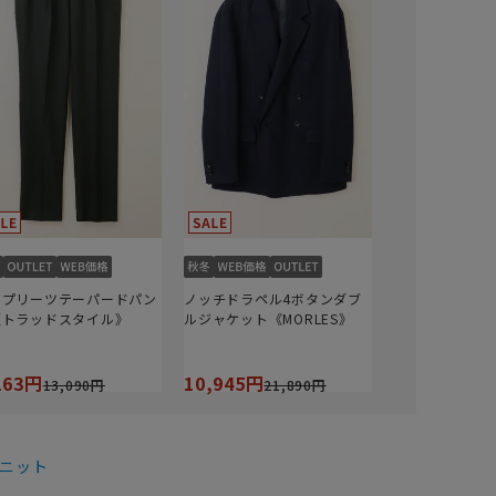
ープリーツテーパードパン
ノッチドラペル4ボタンダブ
《トラッドスタイル》
ルジャケット《MORLES》
163円
10,945円
13,090円
21,890円
ニット