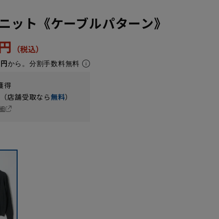
ニット《ケーブルパターン》
2円
3円
から。分割手数料無料
獲得
円（店舗受取なら
無料
）
細