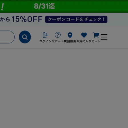
ログイン
サポート
店舗検索
お気に入り
カート