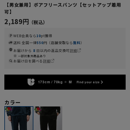
【男女兼用】ボアフリースパンツ【セットアップ着用
可】
2,189円
WEB会員なら
10
pt獲得
送料 全国一律
550
円（店舗受取なら
無料
）
お届けから
8
日以内の返品交換可
詳細
一部対象外商品あり
お届け日を調べる
詳細
173cm / 70kg
M
Find your size
カラー