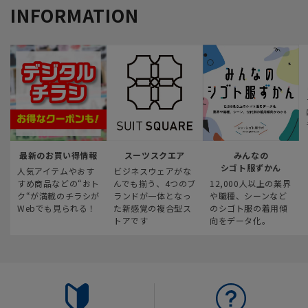
INFORMATION
最新のお買い得情報
スーツスクエア
みんなの
シゴト服ずかん
人気アイテムやおす
ビジネスウェアがな
すめ商品などの“おト
んでも揃う、4つのブ
12,000人以上の業界
ク“が満載のチラシが
ランドが一体となっ
や職種、シーンなど
Webでも見られる！
た新感覚の複合型ス
のシゴト服の着用傾
トアです
向をデータ化。