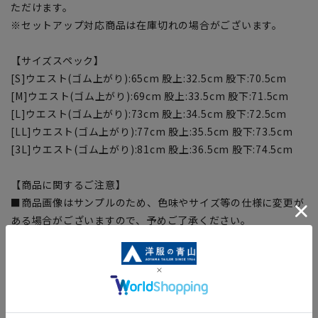
ただけます。
※セットアップ対応商品は在庫切れの場合がございます。
【サイズスペック】
[S]ウエスト(ゴム上がり):65cm 股上:32.5cm 股下:70.5cm
[M]ウエスト(ゴム上がり):69cm 股上:33.5cm 股下:71.5cm
[L]ウエスト(ゴム上がり):73cm 股上:34.5cm 股下:72.5cm
[LL]ウエスト(ゴム上がり):77cm 股上:35.5cm 股下:73.5cm
[3L]ウエスト(ゴム上がり):81cm 股上:36.5cm 股下:74.5cm
【商品に関するご注意】
■商品画像はサンプルのため、色味やサイズ等の仕様に変更が
ある場合がございますので、予めご了承ください。
■ゆとり感には個人差があります。サイズ表を確認の上、ご購
入の目安としてご利用ください。
■生地や仕様・デザインにより、着用感や実際のサイズ表に若
干の誤差が生じる場合がございます。予めご了承ください。
■サイズスペックは仕上がりサイズを記載しております。一