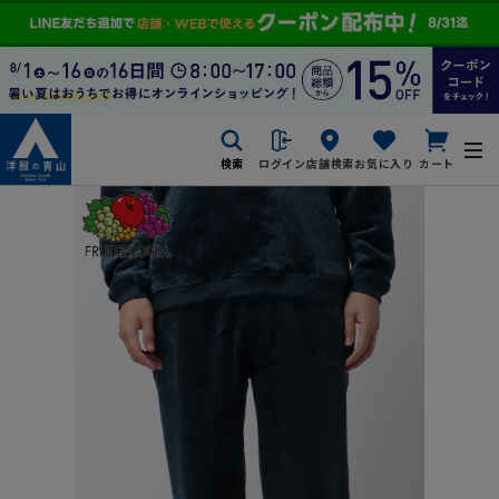
検索
ログイン
店舗検索
お気に入り
カート