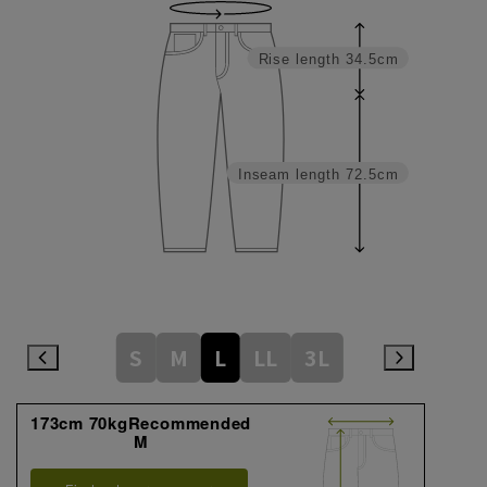
Rise length
34.5cm
Inseam length
72.5cm
S
M
L
LL
3L
173cm 70kgRecommended
M