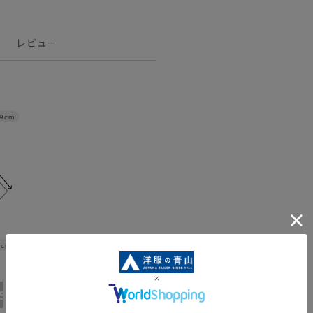
レビュー
9cm
3cm
15号
17号