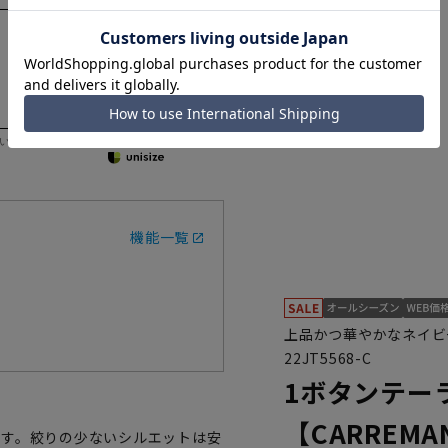
いただく際の目安となります。
機能一覧
上品かつ華やかなネイビ
22JT5568-C
1ボタンテー
【CARRE
です。絞りの少ないシルエットは安