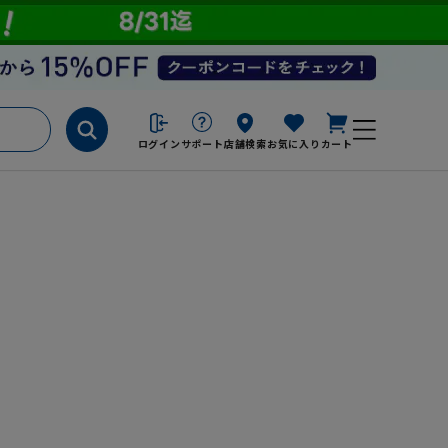
ログイン
サポート
店舗検索
お気に入り
カート