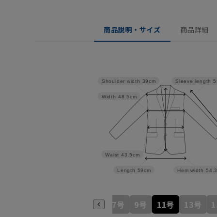
商品説明・サイズ
商品詳細
Shoulder width
39cm
Sleeve length
5
Width
48.5cm
Waist
43.5cm
Length
59cm
Hem width
54.
7号
9号
11号
13号