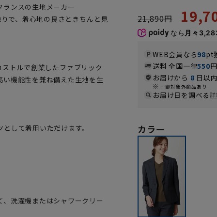
フランスの生地メーカー
19,
21,890円
肌触りで、着心地の良さときちんと見
なら
月々3,28
WEB会員なら
98
pt
送料 全国一律
550
スのカストルで創業したファブリック
お届けから
8
日以内
高い機能性を兼ね備えた生地を生
一部対象外商品あり
お届け日を調べる
詳
カラー
ツとして着用いただけます。
。
て、洗濯機またはシャワークリー