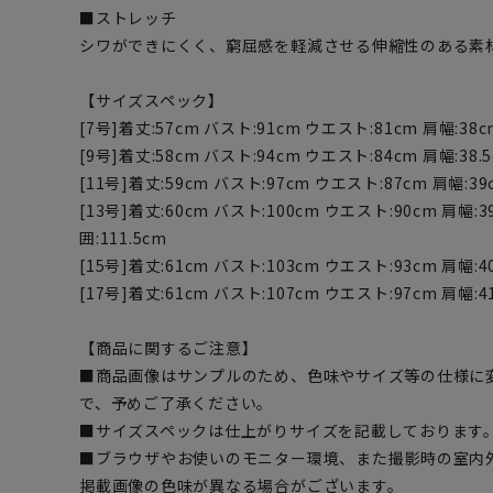
■ストレッチ
シワができにくく、窮屈感を軽減させる伸縮性のある素
【サイズスペック】
[7号]着丈:57cm バスト:91cm ウエスト:81cm 肩幅:38cm
[9号]着丈:58cm バスト:94cm ウエスト:84cm 肩幅:38.5c
[11号]着丈:59cm バスト:97cm ウエスト:87cm 肩幅:39c
[13号]着丈:60cm バスト:100cm ウエスト:90cm 肩幅:39
囲:111.5cm
[15号]着丈:61cm バスト:103cm ウエスト:93cm 肩幅:40
[17号]着丈:61cm バスト:107cm ウエスト:97cm 肩幅:41
【商品に関するご注意】
■商品画像はサンプルのため、色味やサイズ等の仕様に
で、予めご了承ください。
■サイズスペックは仕上がりサイズを記載しております
■ブラウザやお使いのモニター環境、また撮影時の室内
掲載画像の色味が異なる場合がございます。