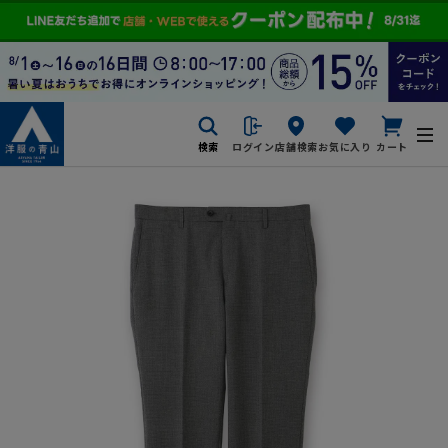
検索
ログイン
店舗検索
お気に入り
カート