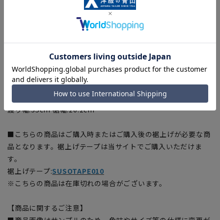
渡り幅:32.8cm 裾幅:18.8cm
[85]ウエスト:87cm ヒップ:106.2cm 股上:24.5cm 股下:91cm
渡り幅:33.5cm 裾幅:19.2cm
[88]ウエスト:90cm ヒップ:108.9cm 股上:25cm 股下:91cm
渡り幅:34.2cm 裾幅:19.6cm
[91]ウエスト:93cm ヒップ:109.8cm 股上:25cm 股下:91cm
渡り幅:34.3cm 裾幅:19.8cm
[94]ウエスト:96cm ヒップ:112.5cm 股上:25cm 股下:91cm
渡り幅:35cm 裾幅:20.2cm
■こちらの商品はご購入時またはご購入後の裾上げが必要な商
品となります。裾上げテープは当サイトでご購入いただけま
す。
裾上げテープ:
SUSOTAPE010
※こちらの商品は在庫切れの場合がございます。
【商品に関するご注意】
■商品画像はサンプルのため、色味やサイズ等の仕様に変更が