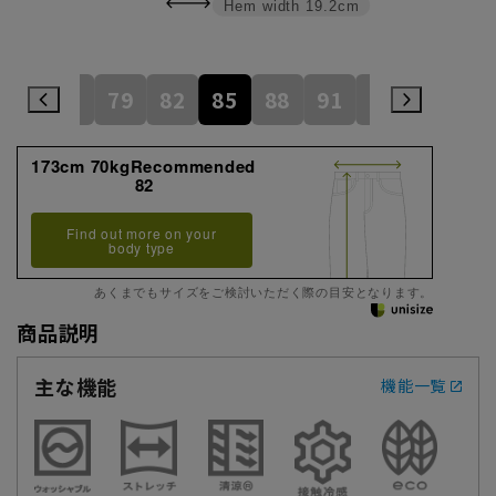
Hem width
19.2cm
76
79
82
85
88
91
94
173cm 70kgRecommended
82
Find out more on your
body type
あくまでもサイズをご検討いただく際の目安となります。
商品説明
主な機能
機能一覧