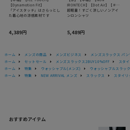
【Dynamotion Fit】
IRONTECH】【Dot Air】【＃す
「アイスタッチ」はさらっとし
ご】
超軽量！すごく涼しいノンアイ
た着心地の涼感素材です
ンロンシャツ
4,389円
5,489円
ホーム
メンズの商品
メンズビジネス
メンズスラックス パン
ホーム
セットセール
メンズスラックス2BUY10%OFF
スタイ
ホーム
特集
ウォッシャブル(メンズ)
ウォッシャブルスラック
ホーム
特集
NEW ARRIVAL メンズ
スラックス
スタイリ