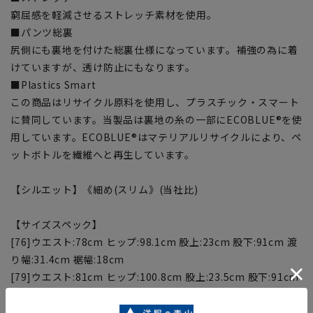
窮屈感を軽減させるストレッチ素材を使用。
■パンツ総裏
尻側にも裏地を付けた総裏仕様になっています。補強の為に着
けていますが、透け防止にもなります。
■Plastics Smart
この商品はリサイクル原料を使用し、プラスチック・スマート
に賛同しています。当製品は裏地の糸の一部にECOBLUE®を使
用しています。ECOBLUE®はマテリアルリサイクルにより、ペ
ットボトルを繊維へと再生しています。
【シルエット】《細め(スリム》(当社比)
【サイズスペック】
[76]ウエスト:78cm ヒップ:98.1cm 股上:23cm 股下:91cm 渡
り幅:31.4cm 裾幅:18cm
[79]ウエスト:81cm ヒップ:100.8cm 股上:23.5cm 股下:91cm
渡り幅:32.1cm 裾幅:18.4cm
[82]ウエスト:84cm ヒップ:103.5cm 股上:24cm 股下:91cm