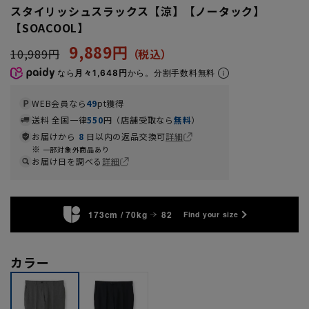
スタイリッシュスラックス【涼】【ノータック】
【SOACOOL】
9,889円
10,989円
なら
月々1,648円
から。分割手数料無料
WEB会員なら
49
pt獲得
送料 全国一律
550
円（店舗受取なら
無料
）
お届けから
8
日以内の返品交換可
詳細
一部対象外商品あり
お届け日を調べる
詳細
173cm / 70kg
82
Find your size
カラー