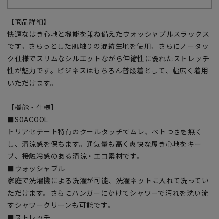
【商品詳細】
快適なはき心地と機能を兼ね備えたウォッシャブルスラックス
です。さらっとした肌触りの混紡生地を使用、さらにノータッ
ク仕様でスリムなシルエットながら伸縮性に優れたストレッチ
性が魅力です。ビジネスはもちろん普段着として、幅広く着用
いただけます。
【機能・仕様】
■SOACOOL
トリアセテート特有のクールタッチでムレ、ベトつきを無く
し、清涼感を保ちます。通気量も高く爽快な履き心地をキー
プ、接触冷感のある清涼・エコ素材です。
■ウォッシャブル
家庭で洗濯機による洗濯が可能、洗濯ネットに入れて洗ってい
ただけます。さらにハンガーにかけてシャワーで汚れを洗い流
すシャワークリーンも可能です。
■ストレッチ