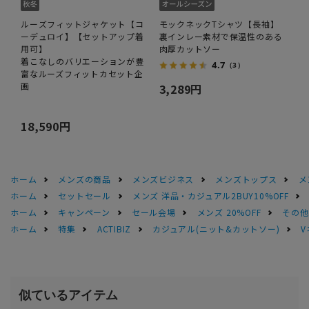
ルーズフィットジャケット【コ
モックネックTシャツ【長袖】
ーデュロイ】【セットアップ着
裏インレー素材で保温性のある
用可】
肉厚カットソー
着こなしのバリエーションが豊
4.7
（3）
富なルーズフィットカセット企
画
3,289円
18,590円
ホーム
メンズの商品
メンズビジネス
メンズトップス
メ
ホーム
セットセール
メンズ 洋品・カジュアル2BUY10%OFF
ホーム
キャンペーン
セール会場
メンズ 20%OFF
その他S
ホーム
特集
ACTIBIZ
カジュアル(ニット&カットソー)