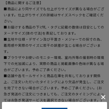
【商品に関するご注意】
■商品により同サイズでも仕上がりサイズが異なる場合がござ
います。仕上がりサイズの詳細はサイズスペックをご確認くだ
さい。
■お届けする商品の下げ札・タグに記載の数値は目安としての
ヌードサイズ(体の寸法)を表記しております。
■生地や仕様・デザイン及び平置き・メジャーでの採寸の為、
着用感や実際のサイズに若干の誤差が生じる場合がございま
す。
■ブラウザやお使いのモニター環境、室内外等の撮影時の環境
下での光加減により、実際の商品と掲載画像の色味が異なる場
合がございます。予めご了承ください。
■店舗や各モールサイトと商品在庫を共有しております関係
上、ご注文いただいたタイミングにより欠品が発生し、ご注文
を完了できない場合がございます。予めご了承ください。(お
急ぎ発送のご注文につきましても、ご注文のタイミングによっ
てはお急ぎ発送サービスを選択できない場合がございます。)