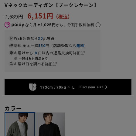
Vネックカーディガン【ブークレヤーン】
6,151円
7,689円
なら
月々1,025円
から。分割手数料無料
WEB会員なら
30
pt獲得
送料 全国一律
550
円（店舗受取なら
無料
）
お届けから
8
日以内の返品交換可
詳細
一部対象外商品あり
お届け日を調べる
詳細
173cm / 70kg
L
Find your size
カラー