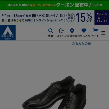
検索
ログイン
店舗検索
お気に入り
カート