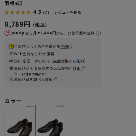
羽根式】
4.3
（7）
レビューを見る
8,789円
なら
月々1,464円
から。分割手数料無料
この商品はお急ぎ発送対象
詳細
WEB会員なら
43
pt獲得
送料 全国一律
550
円（店舗受取なら
無料
）
お届けから
8
日以内の返品交換可
詳細
一部対象外商品あり
お届け日を調べる
詳細
カラー