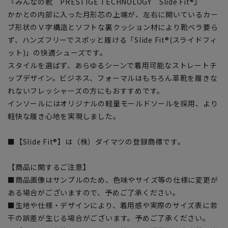
『みんなの靴 PRESTIGE TECHNOLOGY Slide Fit®』
かかとの内部に入った月形芯の上端が、左右に開いているカー
ブ形状のＶ字構造とソフトな裏クッション材により靴ベラ要ら
ず、ハンズフリーでスポッと履ける「Slide Fit®(スライドフィ
ット)」の快適シューズです。
スタイルを選ばず、あらゆるシーンで着用可能なストレートチ
ップデザイン。ビジネス、フォーマルはもちろん革靴を履きな
れないフレッシャーズの方にもおすすめです。
インソールにはオリジナルの軽量モールドソールを採用、より
軽快な履き心地を実現しました。
■【Slide Fit®】は（株）ダイマツの登録商標です。
【商品に関するご注意】
■商品画像はサンプルのため、色味やサイズ等の仕様に変更が
ある場合がございますので、予めご了承ください。
■生地や仕様・デザインにより、着用感や実際のサイズ表に若
干の誤差が生じる場合がございます。予めご了承ください。