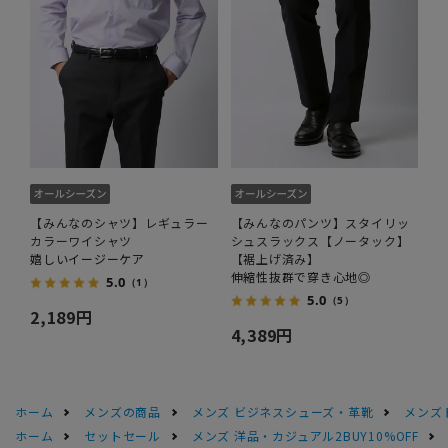
【みんなのシャツ】レギュラー
【みんなのパンツ】スタイリッ
カラーワイシャツ
シュスラックス【ノータック】
嬉しいイージーケア
【裾上げ済み】
伸縮性抜群で穿き心地◎
5.0
（1）
5.0
（5）
2,189円
4,389円
ホーム
メンズの商品
メンズ ビジネスシューズ・革靴
メンズ
ホーム
セットセール
メンズ 洋品・カジュアル2BUY10%OFF