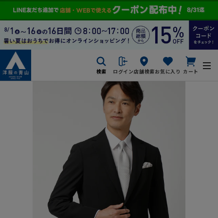
検索
ログイン
店舗検索
お気に入り
カート