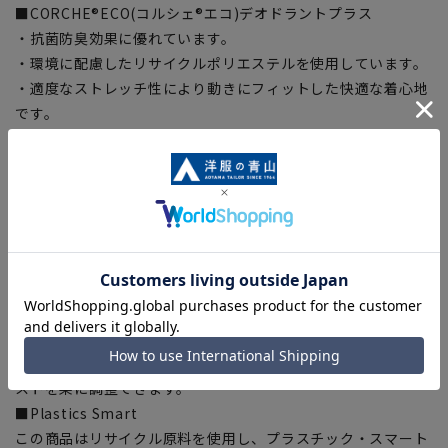
■CORCHE®ECO(コルシェ®エコ)デオドラントプラス
・抗菌防臭効果に優れています。
・環境に配慮したリサイクルポリエステルを使用しています。
・適度なストレッチ性により動きにフィットした快適な着心地
です。
・深みのある黒の発色性を持っています。
・イージーケア性でお手入れ簡単です。
・制電性により静電気の発生を抑えます。
■ウォッシャブル
家庭で洗濯機による洗濯が可能、洗濯ネットに入れて洗ってい
ただけます。さらにハンガーにかけてシャワーで汚れを洗い流
すシャワークリーンも可能です。
■アジャスター
ウエストサイズの実寸からプラス約3cm、マイナス約3cmスラ
イドするアジャスターを採用。軽くてスムーズに可動し、ウエ
ストを楽に調整できます。
■Plastics Smart
この商品はリサイクル原料を使用し、プラスチック・スマート