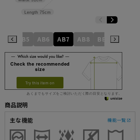
Length
75cm
AB4
AB5
AB6
AB7
AB8
BE3
BE4
Check the recommended
size
Try this item on
あくまでもサイズをご検討いただく際の目安となります。
商品説明
主な機能
機能一覧