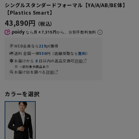
シングルスタンダードフォーマル【YA/A/AB/BE体】
【Plastics Smart】
43,890円
なら
月々7,315円
から。分割手数料無料
WEB会員なら
219
pt獲得
送料 全国一律
550
円（店舗受取なら
無料
）
お届けから
8
日以内の返品交換可
詳細
一部対象外商品あり
お届け日を調べる
詳細
カラーを選択