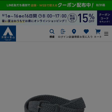
検索
ログイン
店舗検索
お気に入り
カート