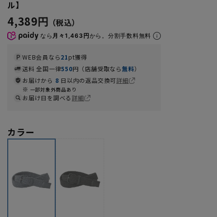
ル】
4,389円
なら
月々1,463円
から。分割手数料無料
WEB会員なら
21
pt獲得
送料 全国一律
550
円（店舗受取なら
無料
）
お届けから
8
日以内の返品交換可
詳細
一部対象外商品あり
お届け日を調べる
詳細
カラー