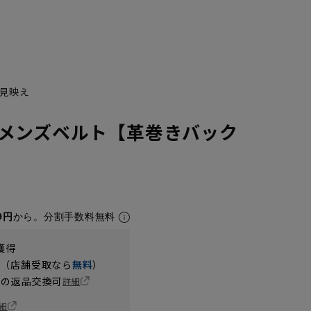
見映え
メンズベルト【革巻きバック
9円
から。分割手数料無料
獲得
円（店舗受取なら
無料
）
の返品交換可
詳細
細