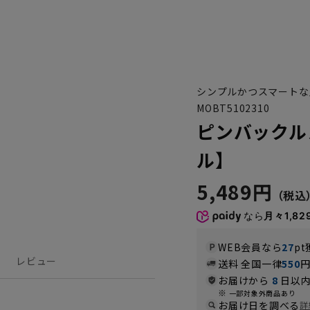
シンプルかつスマートな
MOBT5102310
ピンバックル
ル】
5,489円
なら
月々1,82
WEB会員なら
27
pt
レビュー
送料 全国一律
550
お届けから
8
日以内
一部対象外商品あり
お届け日を調べる
詳