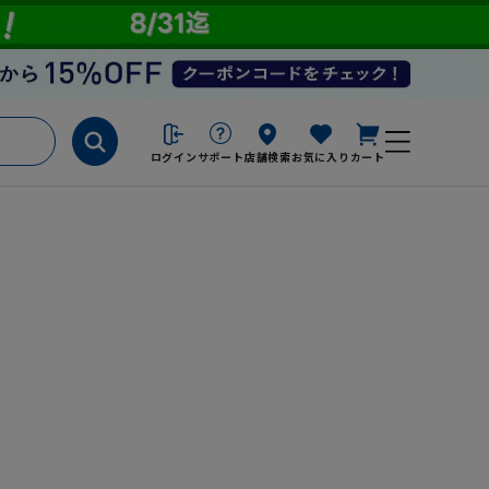
ログイン
サポート
店舗検索
お気に入り
カート