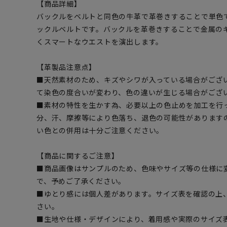
【商品詳細】
バックルをベルトと同色の牛革で革巻きすることで単色
ックルベルトです。バックルを革巻きすることで金属の
くスマートなウエストを演出します。
【革製品注意点】
■天然素材のため、キズやシワが入っている場合がござ
て染色の度合いが変わり、色の違いが生じる場合がござ
■素材の特性を生かす為、必要以上の色止めを加工を行
分、汗、摩擦等により色落ち、退色の可能性があります
い色との併用は十分ご注意ください。
【商品に関するご注意】
■商品画像はサンプルのため、色味やサイズ等の仕様に
で、予めご了承ください。
■ゆとり感には個人差があります。サイズ表を確認の上
さい。
■生地や仕様・デザインにより、着用感や実際のサイズ