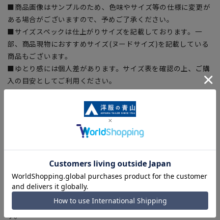
■商品画像はサンプルのため、色味やサイズ等の仕様に変更が
ある場合がございますので、予めご了承ください。
■サイズスペックは仕上がりサイズを記載しております。一
部、商品現物におすすめサイズ(ヌードサイズ)を記載している
商品もございます。
■ゆとり感には個人差があります。サイズ表を確認の上、ご購
入の目安としてご利用ください。
■生地や仕様・デザインにより、着用感や実際のサイズ表に若
干の誤差が生じる場合がございます。予めご了承ください。
■ブラウザやお使いのモニター環境、また撮影時の室内外の光
加減により、実際の商品と掲載画像の色味が異なる場合がござ
います。
■店舗や各モールサイトと商品在庫を共有しております関係
上、ご注文いただいたタイミングにより欠品が発生し、ご注文
を完了できない場合がございます。予めご了承ください。
■お急ぎ発送のご注文につきましても、ご注文のタイミングに
よってはお急ぎ発送サービスを選択できない場合がございま
す。