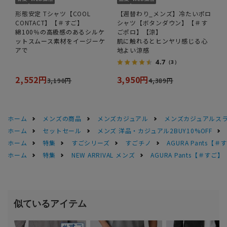
形態安定 Tシャツ【COOL
【週替わり_メンズ】冷たいポロ
CONTACT】【＃すご】
シャツ【ボタンダウン】【＃す
綿100％の高級感のあるシルケ
ごポロ】【涼】
ットスムース素材をイージーケ
肌に触れるとヒンヤリ感じる心
アで
地よい涼感
4.7
（3）
2,552円
3,950円
3,190円
4,389円
ホーム
メンズの商品
メンズカジュアル
メンズカジュアルス
ホーム
セットセール
メンズ 洋品・カジュアル2BUY10%OFF
ホーム
特集
すごシリーズ
すごチノ
AGURA Pants
ホーム
特集
NEW ARRIVAL メンズ
AGURA Pants【＃す