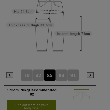
Hip
24.5cm
Thickness of thigh
33.7cm
Inseam length
74cm
79
82
85
88
91
173cm 70kgRecommended
82
Find out more on your
body type