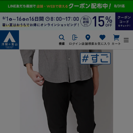
検索
ログイン
店舗検索
お気に入り
カート