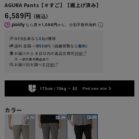
AGURA Pants【＃すご】【裾上げ済み】
6,589円
なら
月々1,098円
から。分割手数料無料
WEB会員なら
32
pt獲得
送料 全国一律
550
円（店舗受取なら
無料
）
お届けから
8
日以内の返品交換可
詳細
一部対象外商品あり
お届け日を調べる
詳細
173cm / 70kg
82
Find your size
カラー