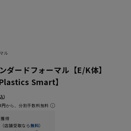
マル
ンダードフォーマル【E/K体】
stics Smart】
1円
から。分割手数料無料
t獲得
円（店舗受取なら
無料
）