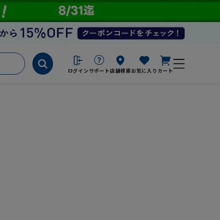
ログイン
サポート
店舗検索
お気に入り
カート