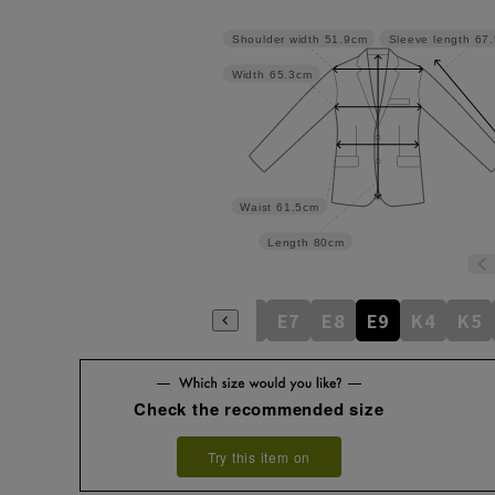
Shoulder width
51.9cm
Sleeve length
67
Width
65.3cm
Waist
61.5cm
Length
80cm
E4
E5
E6
E7
E8
E9
K4
K5
Check the recommended size
Try this item on