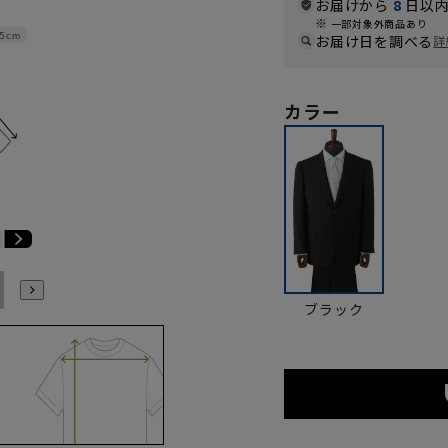
お届けから
8
日以内
一部対象外商品あり
.5cm
お届け日を調べる
詳
カラー
K6
K7
K8
K9
ブラック