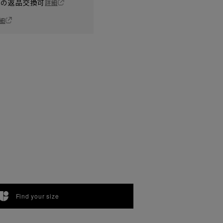
の返品交換可
詳細
細
Find your size