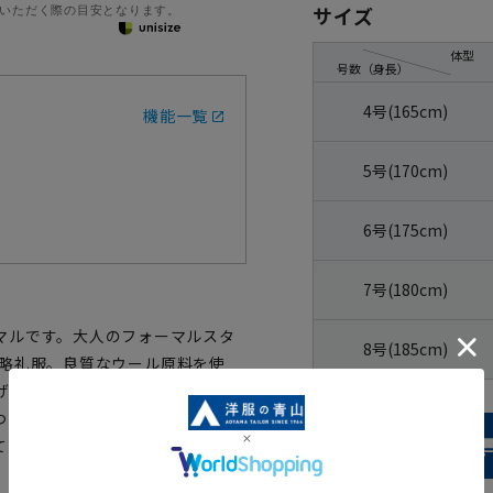
いただく際の目安となります。
サイズ
体型
号数（身長）
4号(165cm)
機能一覧
5号(170cm)
6号(175cm)
7号(180cm)
マルです。大人のフォーマルスタ
8号(185cm)
ドの略礼服。良質なウール原料を使
げました。スケールオフ濃染加工
つきにくい素材です。内ポケット
ています。