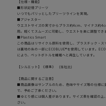
【仕様・機能】
■形状記憶プリーツ
いつでもパリッとしたプリーツラインを実現。
■アジャスター
ウエストサイズの実寸からプラス約4cm、マイナス約4
用。軽くてスムーズに可動し、ウエストを楽に調整でき
■Plastics Smart
この商品はリサイクル原料を使用し、プラスチック・ス
は裏地の糸の一部にECOBLUE®を使用しています。EC
により、ペットボトルを繊維へと再生しています。
【シルエット】《標準》 (当社比)
【商品に関するご注意】
■商品画像はサンプルのため、色味やサイズ等の仕様に
で、予めご了承ください。
■ゆとり感には個人差があります。サイズ表を確認の上
さい。