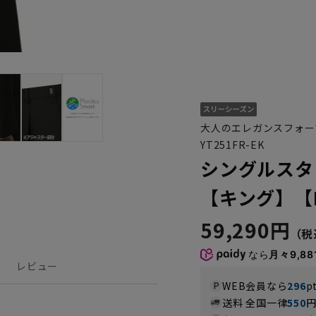
大人のエレガンスフォー
YT251FR-EK
シングルスタ
【キング】【Pla
59,290円
なら
月々9,88
レビュー
WEB会員なら
296
p
送料 全国一律
550