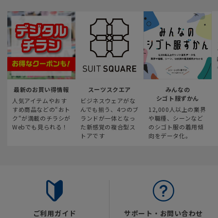
最新のお買い得情報
スーツスクエア
みんなの
シゴト服ずかん
人気アイテムやおす
ビジネスウェアがな
すめ商品などの“おト
んでも揃う、4つのブ
12,000人以上の業界
ク“が満載のチラシが
ランドが一体となっ
や職種、シーンなど
Webでも見られる！
た新感覚の複合型ス
のシゴト服の着用傾
トアです
向をデータ化。
ご利用ガイド
サポート・お問い合わせ