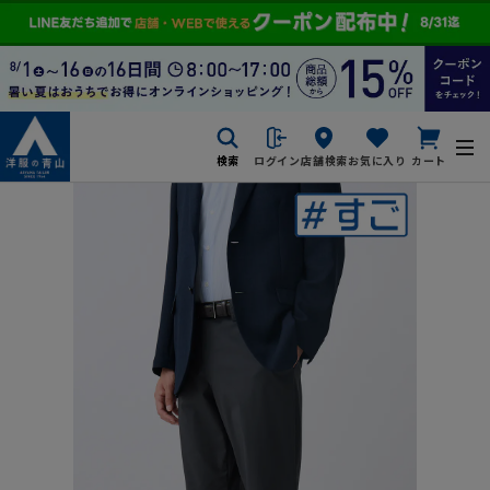
検索
ログイン
店舗検索
お気に入り
カート