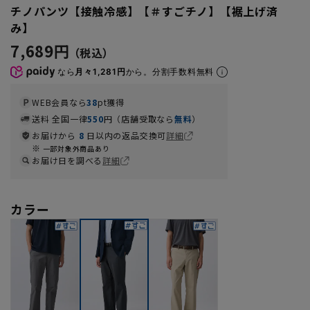
チノパンツ【接触冷感】【＃すごチノ】【裾上げ済
み】
7,689円
なら
月々1,281円
から。分割手数料無料
WEB会員なら
38
pt獲得
送料 全国一律
550
円（店舗受取なら
無料
）
お届けから
8
日以内の返品交換可
詳細
一部対象外商品あり
お届け日を調べる
詳細
カラー