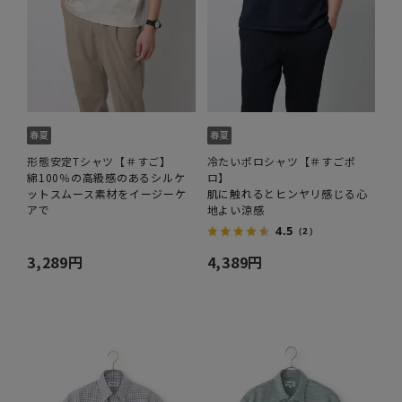
形態安定Tシャツ【＃すご】
冷たいポロシャツ【＃すごポ
綿100％の高級感のあるシルケ
ロ】
ットスムース素材をイージーケ
肌に触れるとヒンヤリ感じる心
アで
地よい涼感
4.5
（2）
3,289円
4,389円