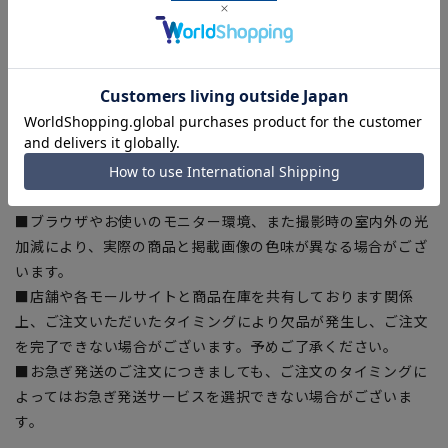
ある場合がございますので、予めご了承ください。
■サイズスペックは仕上がりサイズを記載しております。一
部、商品現物におすすめサイズ(ヌードサイズ)を記載している
商品もございます。
■ゆとり感には個人差があります。サイズ表を確認の上、ご購
入の目安としてご利用ください。
■生地や仕様・デザインにより、着用感や実際のサイズ表に若
干の誤差が生じる場合がございます。予めご了承ください。
■ブラウザやお使いのモニター環境、また撮影時の室内外の光
加減により、実際の商品と掲載画像の色味が異なる場合がござ
います。
■店舗や各モールサイトと商品在庫を共有しております関係
上、ご注文いただいたタイミングにより欠品が発生し、ご注文
を完了できない場合がございます。予めご了承ください。
■お急ぎ発送のご注文につきましても、ご注文のタイミングに
よってはお急ぎ発送サービスを選択できない場合がございま
す。