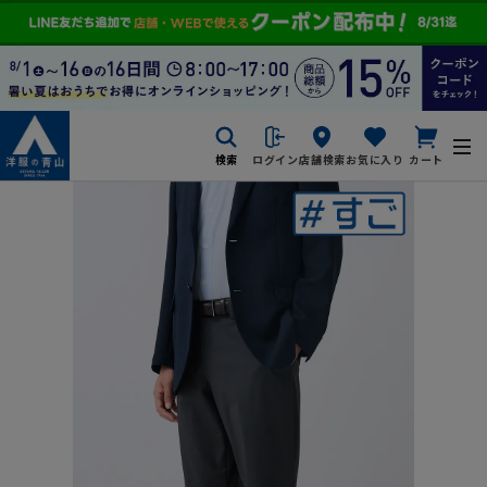
検索
ログイン
店舗検索
お気に入り
カート