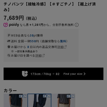
チノパンツ【接触冷感】【＃すごチノ】【裾上げ済
み】
7,689円
なら
月々1,281円
から。分割手数料無料
WEB会員なら
38
pt獲得
送料 全国一律
550
円（店舗受取なら
無料
）
お届けから
8
日以内の返品交換可
詳細
一部対象外商品あり
お届け日を調べる
詳細
173cm / 70kg
82
Find your size
カラー