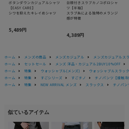
ボタンダウンカジュアルシャツ
台襟付きスラブカノコポロシャ
【EASY CARE】
ツ【半袖】
シワを抑えたキレイめシャツ
スラブ糸による独特のメランジ
感が特徴
5,489円
4,389円
ホーム
メンズの商品
メンズカジュアル
メンズカジュアルス
ホーム
セットセール
メンズ 洋品・カジュアル2BUY10%OFF
ホーム
特集
ウォッシャブル(メンズ)
ウォッシャブルスラック
ホーム
特集
すごシリーズ
すごチノ
チノパンツ【接触冷
ホーム
特集
NEW ARRIVAL メンズ
スラックス
チノパン