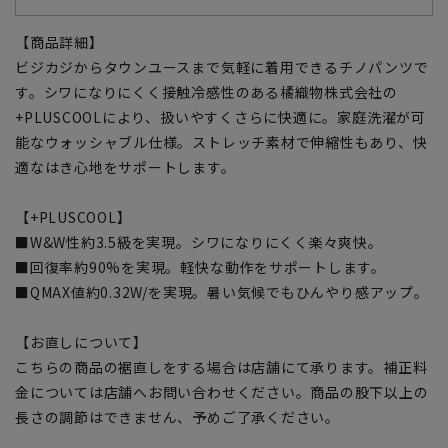
【商品詳細】
ビジカジからタウンユースまで気軽に着用できるチノパンツで
す。シワになりにくく接触冷感性のある橘織物株式会社の
+PLUSCOOLにより、扱いやすくさらに快適に。家庭洗濯が可
能なウォッシャブル仕様。ストレッチ素材で伸縮性もあり、快
適なはき心地をサポートします。
【+PLUSCOOL】
■W&W性約3.5級を実現。シワになりにくく楽々爽快。
■回復率約90%を実現。軽快な動作をサポートします。
■QMAX値約0.32W/を実現。暑い気候でもひんやり感アップ。
【お直しについて】
こちらの商品の裾直しをする場合は店舗にて承ります。補正料
金については店舗へお問い合わせください。商品の股下以上の
長さの調節はできません、予めご了承ください。