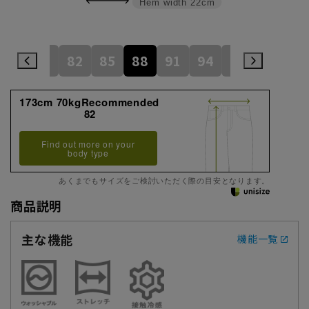
Hem width
22cm
79
82
85
88
91
94
97
173cm 70kgRecommended
82
Find out more on your
body type
あくまでもサイズをご検討いただく際の目安となります。
商品説明
主な機能
機能一覧