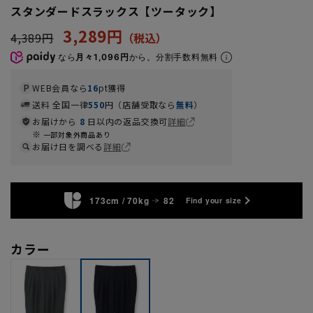
スタンダードスラックス【ツータック】
3,289円
4,389円
なら
月々1,096円
から。分割手数料無料
WEB会員なら
16
pt獲得
送料 全国一律
550
円（店舗受取なら
無料
）
お届けから
8
日以内の返品交換可
詳細
一部対象外商品あり
お届け日を調べる
詳細
173cm / 70kg
82
Find your size
カラー