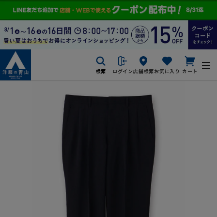
検索
ログイン
店舗検索
お気に入り
カート