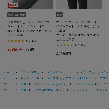
【週替わり_メンズ】冷たいポロ
サラッとポロシャツ【涼】【ワ
シャツ【＃すごポロ】【涼】
イドカラー】【ALTIMA】【＃す
肌に触れるとヒンヤリ感じる心
ごポロ】
地よい涼感
フルオープンでオフィスでの着
こなしに対応
4.7
（7）
4.0
（1）
3,950円
4,389円
4,389円
ホーム
メンズの商品
メンズビジネス
メンズスラックス パン
ホーム
セットセール
メンズスラックス2BUY10%OFF
スタン
ホーム
特集
ウォッシャブル(メンズ)
ウォッシャブルスラック
ホーム
特集
NEW ARRIVAL メンズ
スラックス
スタンダ