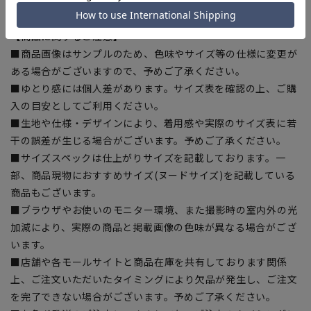
【シルエット】《ゆったり》 (当社比)
【商品に関するご注意】
■商品画像はサンプルのため、色味やサイズ等の仕様に変更が
ある場合がございますので、予めご了承ください。
■ゆとり感には個人差があります。サイズ表を確認の上、ご購
入の目安としてご利用ください。
■生地や仕様・デザインにより、着用感や実際のサイズ表に若
干の誤差が生じる場合がございます。予めご了承ください。
■サイズスペックは仕上がりサイズを記載しております。一
部、商品現物におすすめサイズ(ヌードサイズ)を記載している
商品もございます。
■ブラウザやお使いのモニター環境、また撮影時の室内外の光
加減により、実際の商品と掲載画像の色味が異なる場合がござ
います。
■店舗や各モールサイトと商品在庫を共有しております関係
上、ご注文いただいたタイミングにより欠品が発生し、ご注文
を完了できない場合がございます。予めご了承ください。