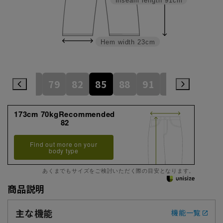
Inseam length
91cm
Hem width
23cm
76
79
82
85
88
91
94
97
173cm 70kgRecommended
82
Find out more on your
body type
あくまでもサイズをご検討いただく際の目安となります。
商品説明
主な機能
機能一覧