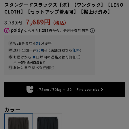
スタンダードスラックス【涼】【ワンタック】【LENO
CLOTH】【セットアップ着用可】【裾上げ済み】
7,689円
8,789円
なら
月々1,281円
から。分割手数料無料
WEB会員なら
38
pt獲得
送料 全国一律
550
円（店舗受取なら
無料
）
お届けから
8
日以内の返品交換可
詳細
一部対象外商品あり
お届け日を調べる
詳細
173cm / 70kg
82
Find your size
カラー