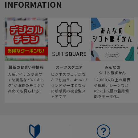
INFORMATION
最新のお買い得情報
スーツスクエア
みんなの
シゴト服ずかん
人気アイテムやおす
ビジネスウェアがな
すめ商品などの“おト
んでも揃う、4つのブ
12,000人以上の業界
ク“が満載のチラシが
ランドが一体となっ
や職種、シーンなど
Webでも見られる！
た新感覚の複合型ス
のシゴト服の着用傾
トアです
向をデータ化。