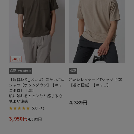
【週替わり_メンズ】冷たいポロ
冷たいレイヤードTシャツ【涼】
シャツ【ボタンダウン】【＃す
【透け軽減】【＃すご】
ごポロ】【涼】
肌に触れるとヒンヤリ感じる心
地よい涼感
4,389円
5.0
（1）
3,950円
4,389円