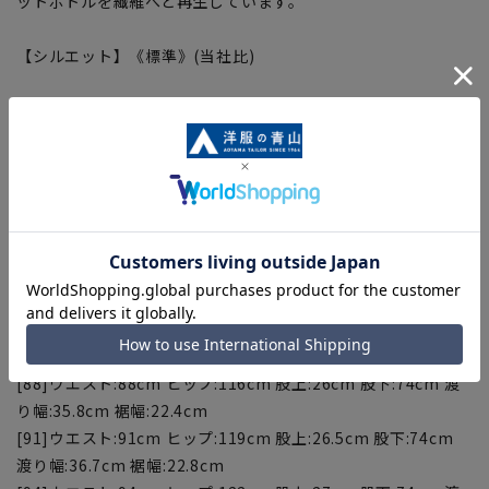
ットボトルを繊維へと再生しています。
【シルエット】《標準》(当社比)
【お直しについて】
こちらの商品の裾直しをする場合は店舗にて承ります。補正料
金については店舗へお問い合わせください。商品の股下以上の
長さの調節は出来ません、予めご了承ください。
【サイズスペック】
[82]ウエスト:82cm ヒップ:110cm 股上:25cm 股下:74cm 渡
り幅:34cm 裾幅:21.6cm
[85]ウエスト:85cm ヒップ:113cm 股上:25.5cm 股下:74cm
渡り幅:34.9cm 裾幅:22cm
[88]ウエスト:88cm ヒップ:116cm 股上:26cm 股下:74cm 渡
り幅:35.8cm 裾幅:22.4cm
[91]ウエスト:91cm ヒップ:119cm 股上:26.5cm 股下:74cm
渡り幅:36.7cm 裾幅:22.8cm