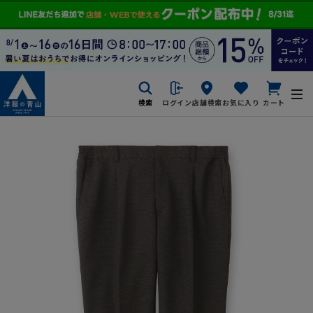
検索
ログイン
店舗検索
お気に入り
カート