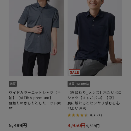
ワイドカラーニットシャツ【半
【週替わり_メンズ】冷たいポロ
袖】【ALTIMA premium】
シャツ【＃すごポロ】【涼】
肌触りのさらりとしたニット素
肌に触れるとヒンヤリ感じる心
材
地よい涼感
4.7
（7）
5,489円
3,950円
4,389円