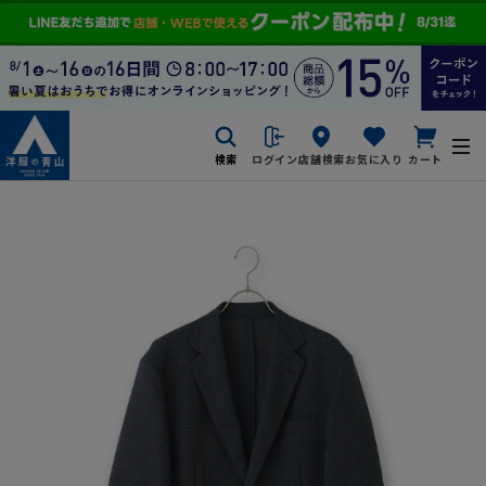
検索
ログイン
店舗検索
お気に入り
カート