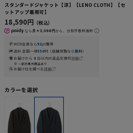
スタンダードジャケット【涼】【LENO CLOTH】【セ
ットアップ着用可】
18,590円
なら
月々3,098円
から。分割手数料無料
WEB会員なら
92
pt獲得
送料 全国一律
550
円（店舗受取なら
無料
）
お届けから
8
日以内の返品交換可
詳細
一部対象外商品あり
お届け日を調べる
詳細
カラーを選択