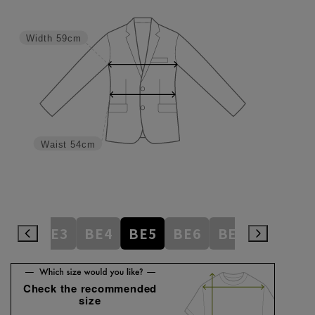
Width
59cm
Waist
54cm
AB8
BE3
BE4
BE5
BE6
BE7
BE8
E
Check the recommended
size