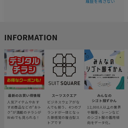
履歴を残さない
INFORMATION
最新のお買い得情報
スーツスクエア
みんなの
シゴト服ずかん
人気アイテムやおす
ビジネスウェアがな
すめ商品などの“おト
んでも揃う、4つのブ
12,000人以上の業界
ク“が満載のチラシが
ランドが一体となっ
や職種、シーンなど
Webでも見られる！
た新感覚の複合型ス
のシゴト服の着用傾
トアです
向をデータ化。