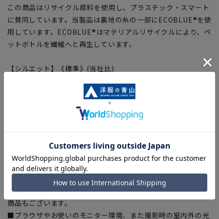
この商品はリサイクル原料を使用し、プラスチック・スマート
に賛同しています。当製品は裏地の糸の一部にECOBLUE®を使
用しています。ECOBLUE®はマテリアルリサイクルにより、ペ
ットボトルを繊維へと再生しています。
【シルエット】《標準》(当社比)
【商品に関するご注意】
■商品画像はサンプルのため、色味やサイズ等の仕様に変更が
ある場合がございますので、予めご了承ください。
■ゆとり感には個人差があります。サイズ表を確認の上、ご購
入の目安としてご利用ください。
■生地や仕様・デザインにより、着用感や実際のサイズ表に若
干の誤差が生じる場合がございます。予めご了承ください。
■サイズスペックは仕上がりサイズを記載しております。一
部、商品現物におすすめサイズ(ヌードサイズ)を記載している
商品もございます。
■ブラウザやお使いのモニター環境、また撮影時の室内外の光