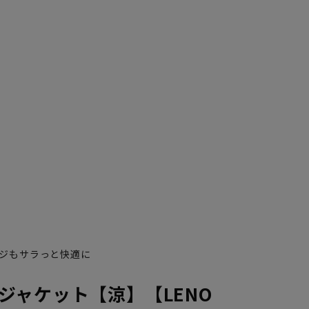
K6
K7
K8
ジもサラっと快適に
ジャケット【涼】【LENO