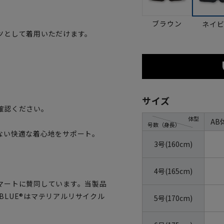
ブラウン
ネイ
ツとして着用いただけます。
。
サイズ
確認ください。
体型
AB
号数（身長）
のない快適な着心地をサポート。
3号(160cm)
4号(165cm)
マートに賛同しています。当製品
OBLUE®はマテリアルリサイクル
5号(170cm)