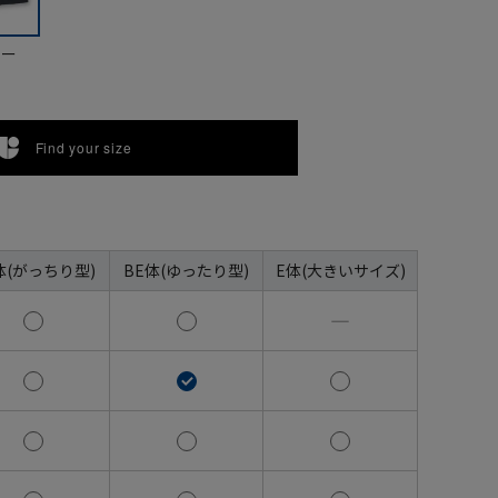
ビー
Find your size
体(がっちり型)
BE体(ゆったり型)
E体(大きいサイズ)
―