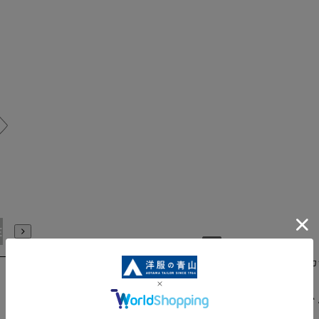
E7
BE8
E3
E4
E5
E6
E7
E8
K3
K4
K5
からみ織りで夏のビジカ
AJSG2604-19
スタンダード