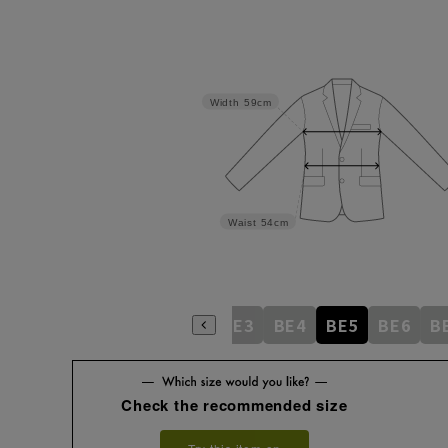
Width
59cm
Waist
54cm
AB5
AB6
AB7
AB8
BE3
BE4
BE5
BE6
B
Check the recommended size