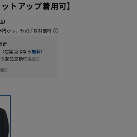
【セットアップ着用可】
8円
から。分割手数料無料
獲得
円（店舗受取なら
無料
）
の返品交換可
詳細
細