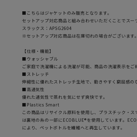
■こちらはジャケットのみ販売となります。
セットアップ対応商品と組み合わせいただくことでスー
スラックス：APSG2604
※セットアップ対応商品は在庫切れの場合がございます
【仕様・機能】
■ウォッシャブル
ご家庭で洗濯機による洗濯が可能、商品の洗濯表示をご
■ストレッチ
伸縮性に優れたストレッチ生地で、動きやすく窮屈感
■高通気性
優れた通気性で蒸れを気にせず爽快です。
■Plastics Smart
この商品はリサイクル原料を使用し、プラスチック・ス
は裏地の糸の一部にECOBLUE®を使用しています。EC
により、ペットボトルを繊維へと再生しています。