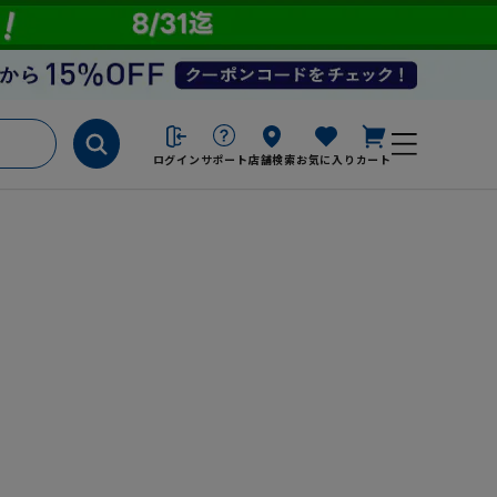
ログイン
サポート
店舗検索
お気に入り
カート