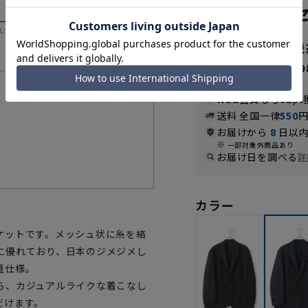
CLOTH】
いただく際の目安となります。
18,590円
なら
月々3,09
機能一覧
WEB会員なら
92
pt
送料 全国一律
550
お届けから
8
日以内
一部対象外商品あり
お届け日を調べる
詳
カラー
ケットです。メッシュ状に糸を絡
に優れており、日本のジメジメし
量仕様。
ら、カジュアルライクな着こなし
だけます。