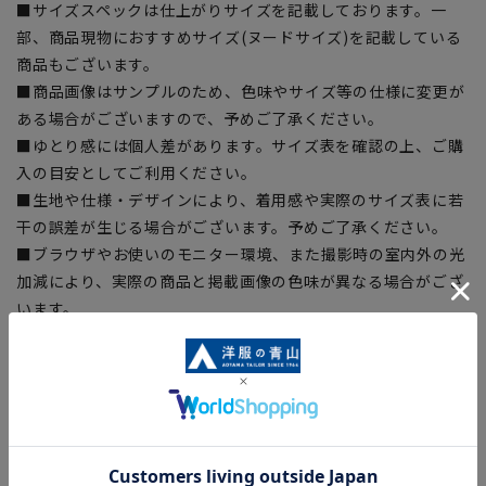
■サイズスペックは仕上がりサイズを記載しております。一
部、商品現物におすすめサイズ(ヌードサイズ)を記載している
商品もございます。
■商品画像はサンプルのため、色味やサイズ等の仕様に変更が
ある場合がございますので、予めご了承ください。
■ゆとり感には個人差があります。サイズ表を確認の上、ご購
入の目安としてご利用ください。
■生地や仕様・デザインにより、着用感や実際のサイズ表に若
干の誤差が生じる場合がございます。予めご了承ください。
■ブラウザやお使いのモニター環境、また撮影時の室内外の光
加減により、実際の商品と掲載画像の色味が異なる場合がござ
います。
■店舗や各モールサイトと商品在庫を共有しております関係
上、ご注文いただいたタイミングにより欠品が発生し、ご注文
を完了できない場合がございます。予めご了承ください。
■お急ぎ発送のご注文につきましても、ご注文のタイミングに
よってはお急ぎ発送サービスを選択できない場合がございま
す。