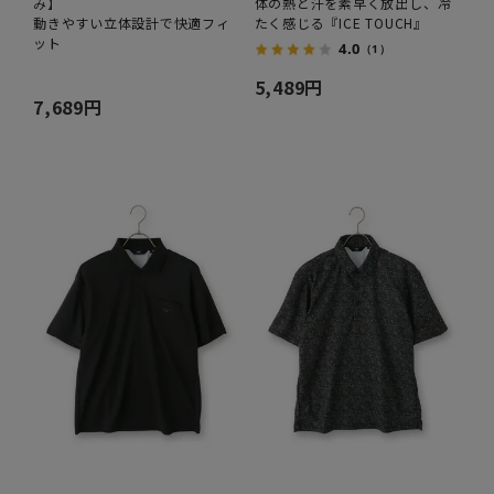
み】
体の熱と汗を素早く放出し、冷
動きやすい立体設計で快適フィ
たく感じる『ICE TOUCH』
ット
4.0
（1）
5,489円
7,689円