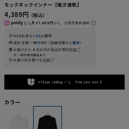
モックネックインナー【吸汗速乾】
4,389円
なら
月々1,463円
から。分割手数料無料
WEB会員なら
21
pt獲得
送料 全国一律
550
円（店舗受取なら
無料
）
お届けから
8
日以内の返品交換可
詳細
一部対象外商品あり
お届け日を調べる
詳細
172cm / 69kg
L
Find your size
カラー