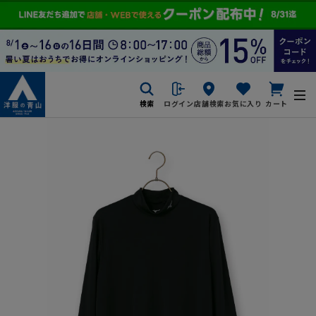
検索
ログイン
店舗検索
お気に入り
カート