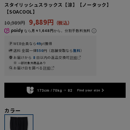
スタイリッシュスラックス【涼】【ノータック】
【SOACOOL】
9,889円
10,989円
なら
月々1,648円
から。分割手数料無料
WEB会員なら
49
pt獲得
送料 全国一律
550
円（店舗受取なら
無料
）
お届けから
8
日以内の返品交換可
詳細
一部対象外商品あり
お届け日を調べる
詳細
173cm / 70kg
82
Find your size
カラー