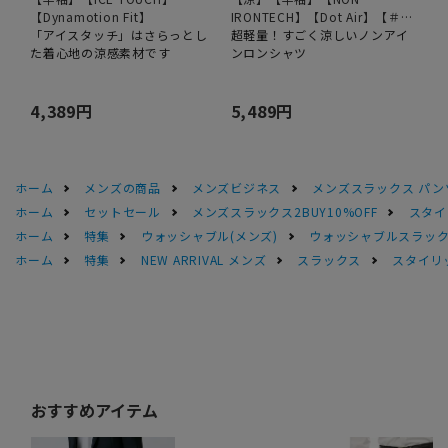
【Dynamotion Fit】
IRONTECH】【Dot Air】【＃す
「アイスタッチ」はさらっとし
ご】
超軽量！すごく涼しいノンアイ
た着心地の涼感素材です
ンロンシャツ
4,389円
5,489円
ホーム
メンズの商品
メンズビジネス
メンズスラックス パン
ホーム
セットセール
メンズスラックス2BUY10%OFF
スタイ
ホーム
特集
ウォッシャブル(メンズ)
ウォッシャブルスラック
ホーム
特集
NEW ARRIVAL メンズ
スラックス
スタイリ