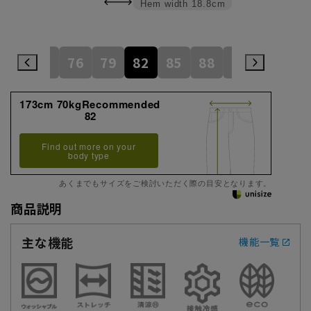
Hem width
18.8cm
73
76
79
82
85
88
91
173cm 70kgRecommended
82
Find out more on your
body type
あくまでもサイズをご検討いただく際の目安となります。
商品説明
主な機能
機能一覧