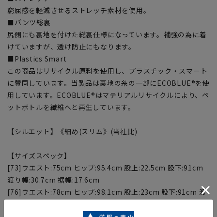
窮屈感を軽減させるストレッチ素材を使用。
■パンツ総裏
尻側にも裏地を付けた総裏仕様になっています。補強の為に着
けていますが、透け防止にもなります。
■Plastics Smart
この商品はリサイクル原料を使用し、プラスチック・スマート
に賛同しています。当製品は裏地の糸の一部にECOBLUE®を使
用しています。ECOBLUE®はマテリアルリサイクルにより、ペ
ットボトルを繊維へと再生しています。
【シルエット】《細め(スリム》(当社比)
【サイズスペック】
[73]ウエスト:75cm ヒップ:95.4cm 股上:22.5cm 股下:91cm
渡り幅:30.7cm 裾幅:17.6cm
[76]ウエスト:78cm ヒップ:98.1cm 股上:23cm 股下:91cm 渡
り幅:31.4cm 裾幅:18cm
[79]ウエスト:81cm ヒップ:100.8cm 股上:23.5cm 股下:91cm