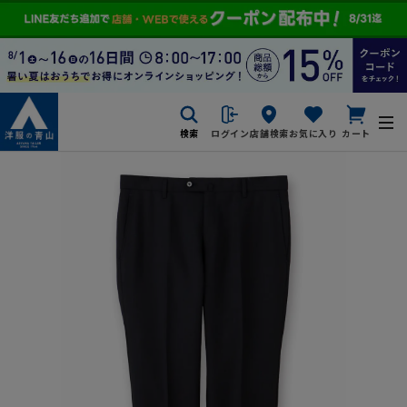
検索
ログイン
店舗検索
お気に入り
カート