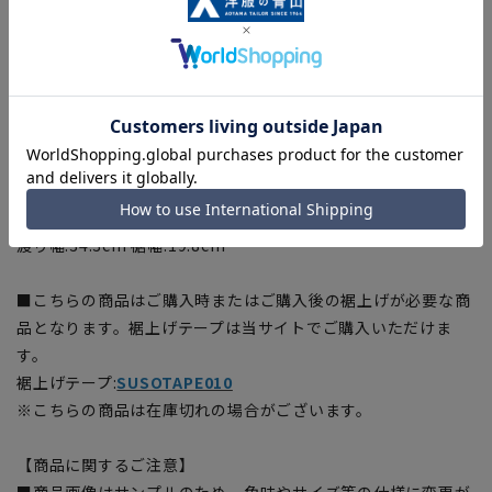
渡り幅:32.1cm 裾幅:18.4cm
[82]ウエスト:84cm ヒップ:103.5cm 股上:24cm 股下:91cm
渡り幅:32.8cm 裾幅:18.8cm
[85]ウエスト:87cm ヒップ:106.2cm 股上:24.5cm 股下:91cm
渡り幅:33.5cm 裾幅:19.2cm
[88]ウエスト:90cm ヒップ:108.9cm 股上:25cm 股下:91cm
渡り幅:34.2cm 裾幅:19.6cm
[91]ウエスト:93cm ヒップ:109.8cm 股上:25cm 股下:91cm
渡り幅:34.3cm 裾幅:19.8cm
■こちらの商品はご購入時またはご購入後の裾上げが必要な商
品となります。裾上げテープは当サイトでご購入いただけま
す。
裾上げテープ:
SUSOTAPE010
※こちらの商品は在庫切れの場合がございます。
【商品に関するご注意】
■商品画像はサンプルのため、色味やサイズ等の仕様に変更が