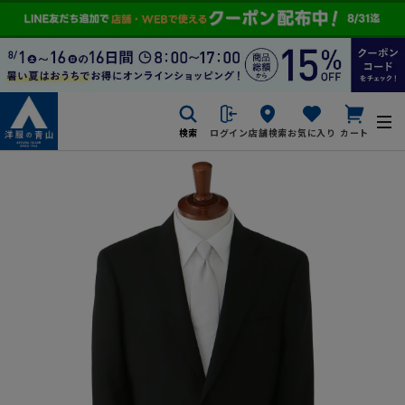
検索
ログイン
店舗検索
お気に入り
カート