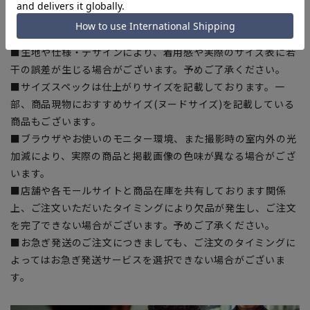
ある場合がございますので、予めご了承ください。
■ゆとり感には個人差があります。サイズ表を確認の上、ご購
入の目安としてご利用ください。
■生地や仕様・デザインにより、着用感や実際のサイズ表に若
干の誤差が生じる場合がございます。予めご了承ください。
■サイズスペックは仕上がりサイズを記載しております。一
部、商品現物におすすめサイズ(ヌードサイズ)を記載している
商品もございます。
■ブラウザやお使いのモニター環境、また撮影時の室内外の光
加減により、実際の商品と掲載画像の色味が異なる場合がござ
います。
■店舗や各モールサイトと商品在庫を共有しております関係
上、ご注文いただいたタイミングにより欠品が発生し、ご注文
を完了できない場合がございます。予めご了承ください。
■お急ぎ発送のご注文につきましても、ご注文のタイミングに
よってはお急ぎ発送サービスを選択できない場合がございま
す。