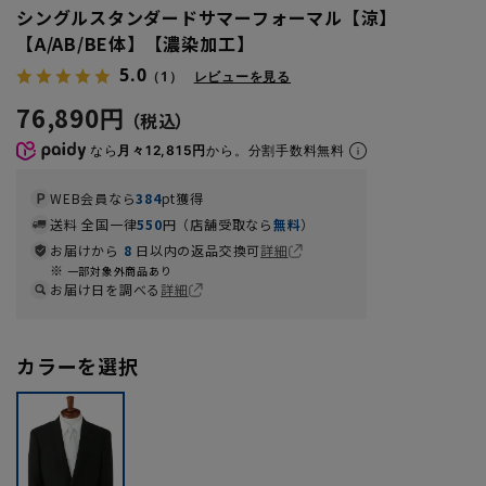
シングルスタンダードサマーフォーマル【涼】
【A/AB/BE体】【濃染加工】
5.0
（1）
レビューを見る
76,890円
なら
月々12,815円
から。分割手数料無料
WEB会員なら
384
pt獲得
送料 全国一律
550
円（店舗受取なら
無料
）
お届けから
8
日以内の返品交換可
詳細
一部対象外商品あり
お届け日を調べる
詳細
カラーを選択