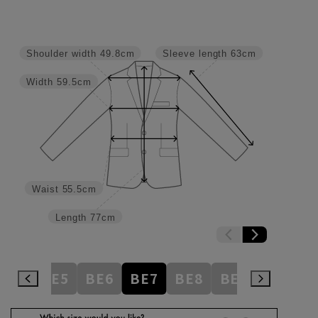
Shoulder width
49.8cm
Sleeve length
63cm
Width
59.5cm
Waist
55.5cm
Length
77cm
BE4
BE5
BE6
BE7
BE8
BE9
BE10