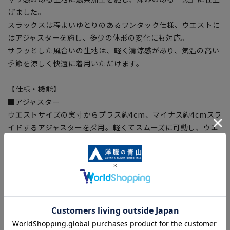
げました。
スラックスは程よいゆとりのあるワンタック仕様、ウエストに
はアジャスターを施し、多少の体形の変化にも対応。
サラッとした風合いの生地は、軽く清涼感があり、気温の高い
季節を涼しく快適に着用いただけます。
【仕様・機能】
■アジャスター
ウエストサイズの実寸からプラス約4cm、マイナス約4cmスラ
イドするアジャスターを採用。軽くてスムーズに可動し、ウエ
ストを楽に調整できます。
■喪服・礼服・夏喪服・夏礼服
【シルエット】《ややゆったり》(当社比)
【商品に関するご注意】
■商品画像はサンプルのため、色味やサイズ等の仕様に変更が