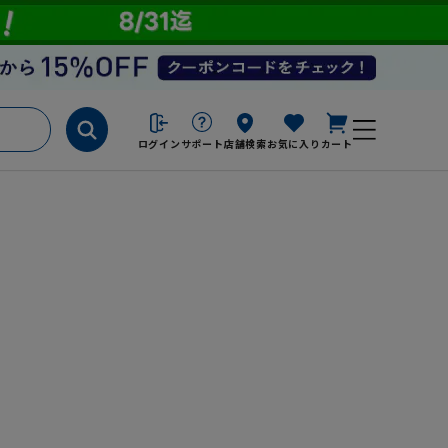
ログイン
サポート
店舗検索
お気に入り
カート