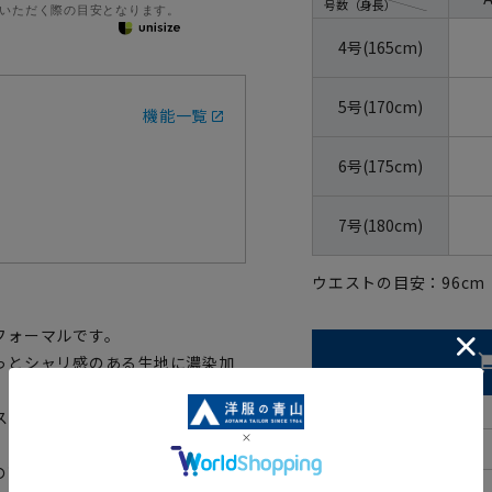
号数（身長）
いただく際の目安となります。
4号(165cm)
5号(170cm)
機能一覧
6号(175cm)
7号(180cm)
ウエストの目安：
96
cm
フォーマルです。
っとシャリ感のある生地に濃染加
ストにはアジャスターを施し、多
の高い季節を涼しく快適に着用い