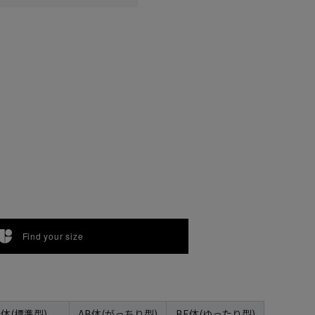
3
K4
K5
K6
K7
K8
K9
K10
AB10
A1
A
Find your size
A体(標準型)
AB体(がっちり型)
BE体(ゆったり型)