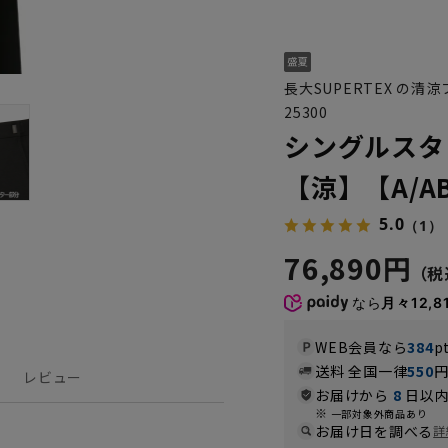
長大SUPERTEX の清涼
25300
シングルスタ
【涼】【A/A
5.0
（1）
76,890円
なら
月々12,8
WEB会員なら
384
p
送料 全国一律
550
レビュー
お届けから
8
日以内
一部対象外商品あり
お届け日を調べる
詳