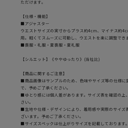
ただけます。
【仕様・機能】
■アジャスター
ウエストサイズの実寸からプラス約4cm、マイナス約4
用。軽くてスムーズに可動し、ウエストを楽に調整でき
■喪服・礼服・夏喪服・夏礼服
【シルエット】《ややゆったり》(当社比)
【商品に関するご注意】
■商品画像はサンプルのため、色味やサイズ等の仕様に
で、予めご了承ください。
■ゆとり感には個人差があります。サイズ表を確認の上
さい。
■生地や仕様・デザインにより、着用感や実際のサイズ
ざいます。予めご了承ください。
■サイズスペックは仕上がりサイズを記載しております