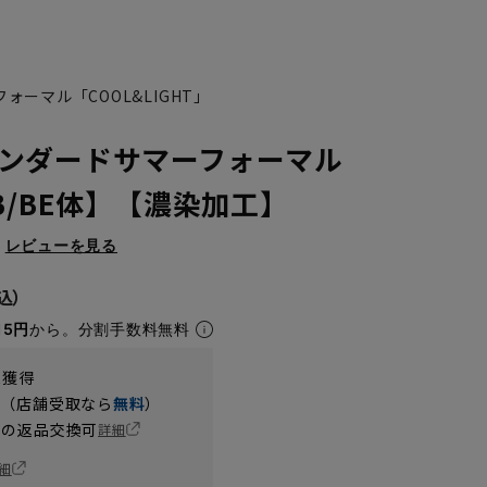
フォーマル「COOL&LIGHT」
ンダードサマーフォーマル
B/BE体】【濃染加工】
レビューを見る
15円
から。分割手数料無料
t獲得
円（店舗受取なら
無料
）
の返品交換可
詳細
細