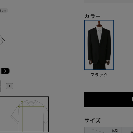
3cm
カラー
ブラック
E9
BE10
E3
E4
E5
E6
E7
E8
E9
E10
K
サイズ
体型