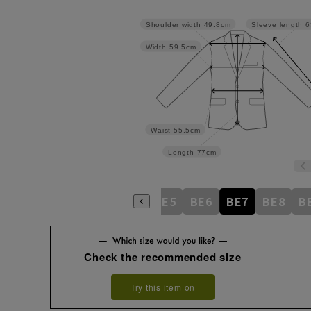
Shoulder width
49.8cm
Sleeve length
6
Width
59.5cm
Waist
55.5cm
Length
77cm
BE1
BE2
BE3
BE4
BE5
BE6
BE7
BE8
B
Check the recommended size
Try this item on