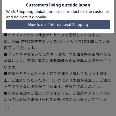
ある場合がございますので、予めご了承ください。
■ゆとり感には個人差があります。サイズ表を確認の上、ご購
入の目安としてご利用ください。
■生地や仕様・デザインにより、着用感や実際のサイズ表に若
干の誤差が生じる場合がございます。予めご了承ください。
■サイズスペックは仕上がりサイズを記載しております。一
部、商品現物におすすめサイズ(ヌードサイズ)を記載している
商品もございます。
■ブラウザやお使いのモニター環境、また撮影時の室内外の光
加減により、実際の商品と掲載画像の色味が異なる場合がござ
います。
■店舗や各モールサイトと商品在庫を共有しております関係
上、ご注文いただいたタイミングにより欠品が発生し、ご注文
を完了できない場合がございます。予めご了承ください。
■お急ぎ発送のご注文につきましても、ご注文のタイミングに
よってはお急ぎ発送サービスを選択できない場合がございま
す。