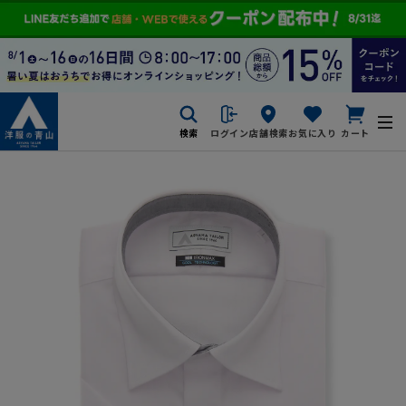
検索
ログイン
店舗検索
お気に入り
カート