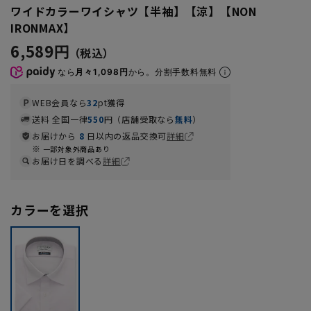
ワイドカラーワイシャツ【半袖】【涼】【NON
IRONMAX】
6,589円
なら
月々1,098円
から。分割手数料無料
WEB会員なら
32
pt獲得
送料 全国一律
550
円（店舗受取なら
無料
）
お届けから
8
日以内の返品交換可
詳細
一部対象外商品あり
お届け日を調べる
詳細
カラーを選択