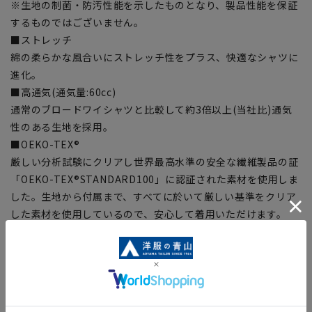
※生地の制菌・防汚性能を示したものとなり、製品性能を保証
するものではございません。
■ストレッチ
綿の柔らかな風合いにストレッチ性をプラス、快適なシャツに
進化。
■高通気(通気量:60cc)
通常のブロードワイシャツと比較して約3倍以上(当社比)通気
性のある生地を採用。
■OEKO-TEX®
厳しい分析試験にクリアし世界最高水準の安全な繊維製品の証
「OEKO-TEX®STANDARD100」に認証された素材を使用しま
した。生地から付属まで、すべてに於いて厳しい基準をクリア
した素材を使用しているので、安心して着用いただけます。
【シルエット】《やや細め(スッキリ)》 (当社比)
【商品に関するご注意】
■商品画像はサンプルのため、色味やサイズ等の仕様に変更が