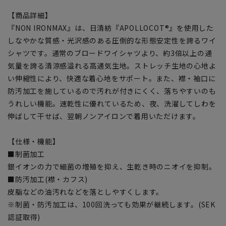
【商品詳細】
『NON IRONMAX』は、日清紡『APOLLOCOT®』を使用した
しなやかな質感・光沢感のある圧倒的な形態安定性を誇るワイ
シャツです。通常のブロードワイシャツより、約3倍以上の通
気量を誇る清涼感溢れる高通気生地。ストレッチ生地の心地よ
い伸縮性により、快適な着心地をサポート。また、襟・袖口に
防汚加工を施しているので汚れが付きにくく、落ちやすいのも
うれしい機能。速乾性に優れているため、夜、洗濯してしわを
伸ばして干せば、翌朝ノンアイロンで着用いただけます。
【仕様・機能】
■制菌加工
銀イオンの力で細菌の増殖を抑え、生乾き時のニオイを抑制。
■防汚加工(襟・カフス)
皮脂などの油汚れなどを落としやすくします。
※制菌・防汚加工は、100回洗っても効果が継続します。(SEK
認証取得)