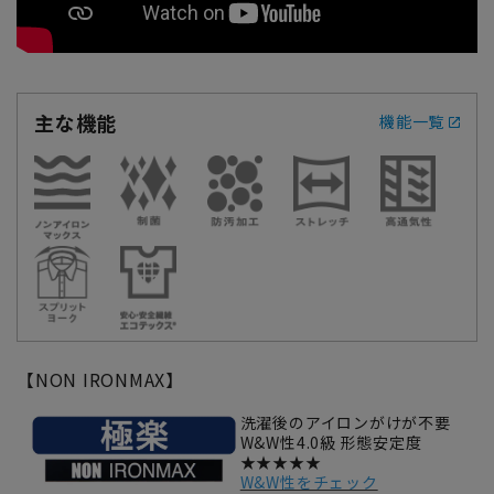
主な機能
機能一覧
【NON IRONMAX】
洗濯後のアイロンがけが不要
W&W性4.0級 形態安定度
★★★★★
W&W性をチェック