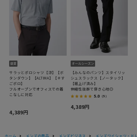
サラッとポロシャツ【涼】【ボ
【みんなのパンツ】スタイリッ
タンダウン】【ALTIMA】【＃す
シュスラックス【ノータック】
ごポロ】
【裾上げ済み】
フルオープンでオフィスでの着
伸縮性抜群で穿き心地◎
こなしに対応
5.0
（5）
4,389円
4,389円
ホーム
メンズの商品
メンズビジネス
メンズワイシャツ・ド