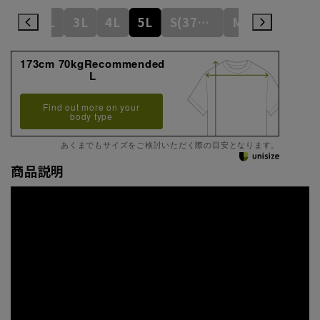
L
LL
3L
4L
5L
S(37cm)
M(39cm)
173cm 70kgRecommended
L
Find out more on your
body type
あくまでもサイズをご検討いただく際の目安となります。
商品説明