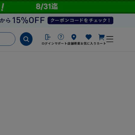
ログイン
サポート
店舗検索
お気に入り
カート