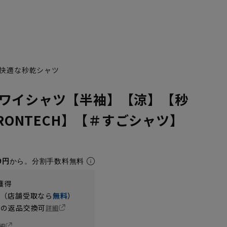
快適な秒乾シャツ
ワイシャツ【半袖】【涼】【秒
IRONTECH】【＃すごシャツ】
9円
から。分割手数料無料
獲得
円（店舗受取なら
無料
）
の返品交換可
詳細
細