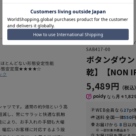
軽い！すぐ乾く！真夏も
SAB417-00
ボタンダウン
がほとんどない形態安定性能
 形態安定度★★★★☆
乾】【NON 
ック
5,489円
なら
月々1,82
シャツです。通常の約9倍という高
WEB会員なら
27
pt
軽減し、常にサラッと快適な肌触
送料 全国一律
550
能により、お手入れの手間も大幅
お届けから
8
日以内
、幅広いお客様に対応するよう設
一部対象外商品あり
お届け日を調べる
詳