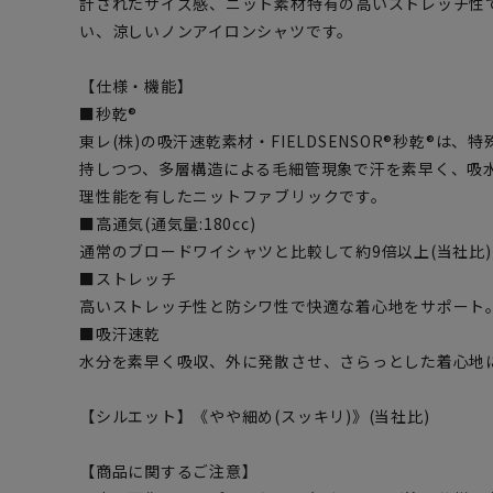
計されたサイズ感、ニット素材特有の高いストレッチ性
い、涼しいノンアイロンシャツです。
【仕様・機能】
■秒乾®
東レ(株)の吸汗速乾素材・FIELDSENSOR®秒乾®は
持しつつ、多層構造による毛細管現象で汗を素早く、吸
理性能を有したニットファブリックです。
■高通気(通気量:180cc)
通常のブロードワイシャツと比較して約9倍以上(当社比
■ストレッチ
高いストレッチ性と防シワ性で快適な着心地をサポート
■吸汗速乾
水分を素早く吸収、外に発散させ、さらっとした着心地
【シルエット】《やや細め(スッキリ)》(当社比)
【商品に関するご注意】