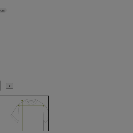
2cm
L41cm/86cm
L41cm/88cm
LL43cm/82cm
LL43cm/86cm
LL43cm/88cm
3L45cm/80cm