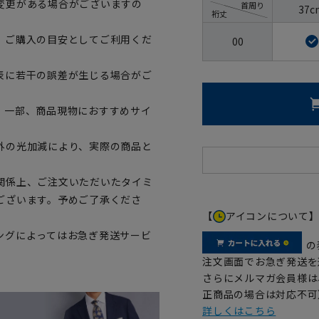
変更がある場合がございますの
首周り
37c
裄丈
、ご購入の目安としてご利用くだ
00
表に若干の誤差が生じる場合がご
。一部、商品現物におすすめサイ
外の光加減により、実際の商品と
関係上、ご注文いただいたタイミ
ございます。予めご了承くださ
【
アイコンについて
ングによってはお急ぎ発送サービ
の
注文画面でお急ぎ発送を
さらにメルマガ会員様は
正商品の場合は対応不可
詳しくはこちら