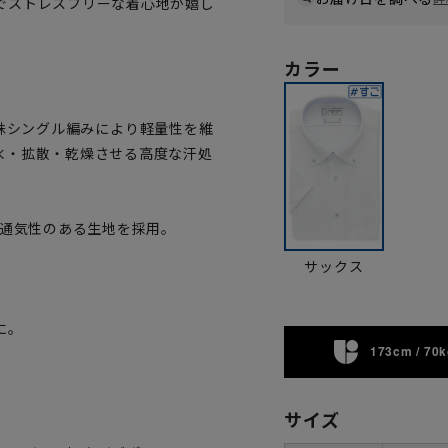
でストレスフリーな着心地が嬉し
カラー
、特殊シングル編みにより軽量性を維
水・拡散・乾燥させる高度な汗処
)通気性のある生地を採用。
サックス
。
に。
173cm / 70k
サイズ